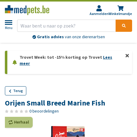
Aanmelden
Winkelmandje
Menu
Gratis advies
van onze dierenartsen
Trovet Week: tot -15% korting op Trovet
Lees
meer
Terug
Orijen Small Breed Marine Fish
0 beoordelingen
Herhaal