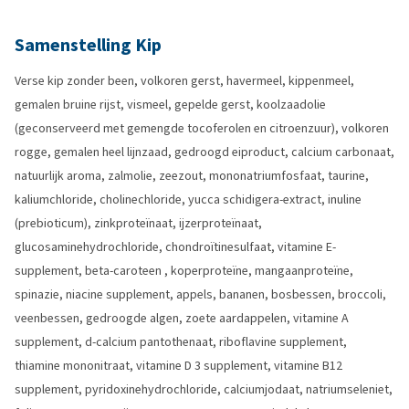
Samenstelling Kip
Verse kip zonder been, volkoren gerst, havermeel, kippenmeel,
gemalen bruine rijst, vismeel, gepelde gerst, koolzaadolie
(geconserveerd met gemengde tocoferolen en citroenzuur), volkoren
rogge, gemalen heel lijnzaad, gedroogd eiproduct, calcium carbonaat,
natuurlijk aroma, zalmolie, zeezout, mononatriumfosfaat, taurine,
kaliumchloride, cholinechloride, yucca schidigera-extract, inuline
(prebioticum), zinkproteïnaat, ijzerproteïnaat,
glucosaminehydrochloride, chondroïtinesulfaat, vitamine E-
supplement, beta-caroteen , koperproteïne, mangaanproteïne,
spinazie, niacine supplement, appels, bananen, bosbessen, broccoli,
veenbessen, gedroogde algen, zoete aardappelen, vitamine A
supplement, d-calcium pantothenaat, riboflavine supplement,
thiamine mononitraat, vitamine D 3 supplement, vitamine B12
supplement, pyridoxinehydrochloride, calciumjodaat, natriumseleniet,