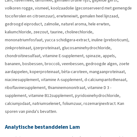
Lam, havermeel, lamsmeel, gemalen bruine rijst, gepelde gerst,
volkoren rogge, vismeel, koolzaadolie (geconserveerd met gemengde
tocoferolen en citroenzuur), erwteneiwit, gemalen heel lijnzaad,
gedroogd eiproduct, zalmolie, naturel aroma, hele erwten,
kaliumchloride, zeezout, taurine, cholinechloride,
mononatriumfosfaat, yucca schidigera-extract, inuline (prebioticum),
zinkproteïnaat, ijzerproteïnaat, glucosaminehydrochloride,
chondroïtinesulfaat, vitamine E-supplement, spinazie, appels,
bananen, bosbessen, broccoli, veenbessen, gedroogde algen, zoete
aardappelen, koperproteinaat, bèta-caroteen, mangaanproteïnaat,
niacinesupplement, vitamine A-supplement, d-calciumpantothenaat,
riboflavinesupplement, thiaminemononitraat, vitamine D 3 -
supplement, vitamine B12supplement, pyridoxinehydrochloride,
calciumjodaat, natriumseleniet, foliumzuur, rozemarijnextract. Kan
sporen van pinda's bevatten.
Analytische bestanddelen Lam