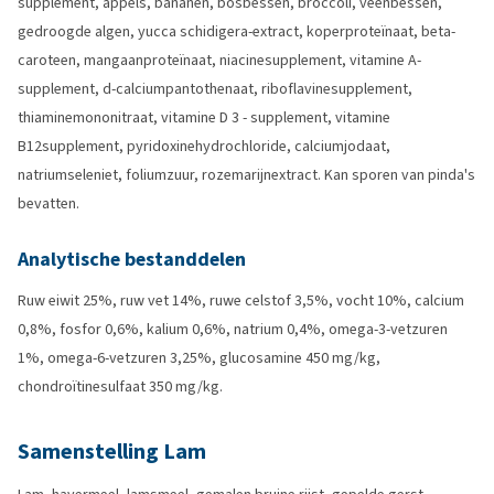
supplement, appels, bananen, bosbessen, broccoli, veenbessen,
gedroogde algen, yucca schidigera-extract, koperproteïnaat, beta-
caroteen, mangaanproteïnaat, niacinesupplement, vitamine A-
supplement, d-calciumpantothenaat, riboflavinesupplement,
thiaminemononitraat, vitamine D 3 - supplement, vitamine
B12supplement, pyridoxinehydrochloride, calciumjodaat,
natriumseleniet, foliumzuur, rozemarijnextract. Kan sporen van pinda's
bevatten.
Analytische bestanddelen
Ruw eiwit 25%, ruw vet 14%, ruwe celstof 3,5%, vocht 10%, calcium
0,8%, fosfor 0,6%, kalium 0,6%, natrium 0,4%, omega-3-vetzuren
1%, omega-6-vetzuren 3,25%, glucosamine 450 mg/kg,
chondroïtinesulfaat 350 mg/kg.
Samenstelling Lam