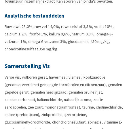
foliumzuur, rozemarijnextract. Kan sporen van pinda's bevatten.
Analytische bestanddelen
Ruw eiwit 23,0%, ruw vet 14,0%, ruwe celstof 3,5%, vocht 10%,
calcium 1,2%, fosfor 1%, kalium 0,6%, natrium 0,3%, omega-3-
vetzuren 1%, omega-6-vetzuren 3%, glucosamine 450 mg/kg,
chondroïtinesulfaat 350 mg/kg.
Samenstelling Vis
Verse vis, volkoren gerst, havermeel, vismeel, koolzaadolie
(geconserveerd met gemengde tocoferolen en citroenzuur), gemalen
gepelde gerst, gemalen heel lijnzaad, gemalen bruine rijst,
calciumcarbonaat, kaliumchloride, natuurlijk aroma, zoete
aardappelen, zee zout, mononatriumfosfaat, taurine, cholinechloride,
inuline (prebioticum), zinkproteïne, ijzerproteïne,
glucosaminehydrochloride, chondroïtinesulfaat, spinazie, vitamine E-