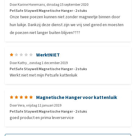
Door
Karine Horemans
,
dinsdag 15 september 2020
PetSafe Staywell Magnetische Hanger - 2 stuks
Onze twee poezen kunnen niet zonder magneetje binnen door
hun luikje. Dankzij deze dienst zijn we vrij snel gered en moesten
de poezen niet langer buiten blijven????
WerktNIET
Door
Kathy
,
zondag 1 december 2019
PetSafe Staywell Magnetische Hanger - 2 stuks
Werkt niet met mijn Petsafe kattenluik
Magnetische Hanger voor kattenluik
Door
Vera
,
vrijdag 11 januari 2019
PetSafe Staywell Magnetische Hanger - 2 stuks
goed product en prima leverservice