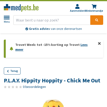
Aanmelden
Winkelmandje
Menu
Gratis advies
van onze dierenartsen
Trovet Week: tot -15% korting op Trovet
Lees
meer
Terug
P.L.A.Y. Hippity Hoppity - Chick Me Out
0 beoordelingen