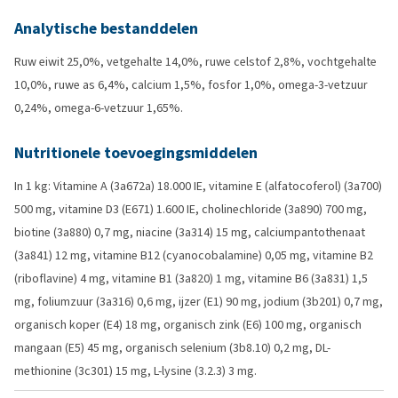
Analytische bestanddelen
Ruw eiwit 25,0%, vetgehalte 14,0%, ruwe celstof 2,8%, vochtgehalte
10,0%, ruwe as 6,4%, calcium 1,5%, fosfor 1,0%, omega-3-vetzuur
0,24%, omega-6-vetzuur 1,65%.
Nutritionele toevoegingsmiddelen
In 1 kg: Vitamine A (3a672a) 18.000 IE, vitamine E (alfatocoferol) (3a700)
500 mg, vitamine D3 (E671) 1.600 IE, cholinechloride (3a890) 700 mg,
biotine (3a880) 0,7 mg, niacine (3a314) 15 mg, calciumpantothenaat
(3a841) 12 mg, vitamine B12 (cyanocobalamine) 0,05 mg, vitamine B2
(riboflavine) 4 mg, vitamine B1 (3a820) 1 mg, vitamine B6 (3a831) 1,5
mg, foliumzuur (3a316) 0,6 mg, ijzer (E1) 90 mg, jodium (3b201) 0,7 mg,
organisch koper (E4) 18 mg, organisch zink (E6) 100 mg, organisch
mangaan (E5) 45 mg, organisch selenium (3b8.10) 0,2 mg, DL-
methionine (3c301) 15 mg, L-lysine (3.2.3) 3 mg.