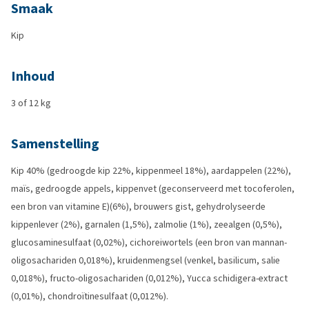
Smaak
Kip
Inhoud
3 of 12 kg
Samenstelling
Kip 40% (gedroogde kip 22%, kippenmeel 18%), aardappelen (22%),
maïs, gedroogde appels, kippenvet (geconserveerd met tocoferolen,
een bron van vitamine E)(6%), brouwers gist, gehydrolyseerde
kippenlever (2%), garnalen (1,5%), zalmolie (1%), zeealgen (0,5%),
glucosaminesulfaat (0,02%), cichoreiwortels (een bron van mannan-
oligosachariden 0,018%), kruidenmengsel (venkel, basilicum, salie
0,018%), fructo-oligosachariden (0,012%), Yucca schidigera-extract
(0,01%), chondroïtinesulfaat (0,012%).