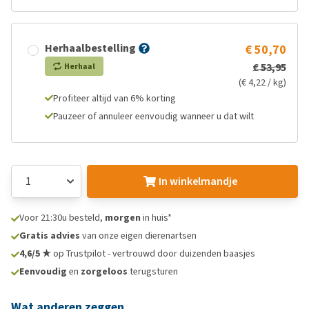
Herhaalbestelling
€ 50,70
€ 53,95
Herhaal
(€ 4,22 / kg)
Profiteer altijd van 6% korting
Pauzeer of annuleer eenvoudig wanneer u dat wilt
In winkelmandje
Voor 21:30u besteld,
morgen
in huis*
Gratis advies
van onze eigen dierenartsen
4,6/5 ★
op Trustpilot - vertrouwd door duizenden baasjes
Eenvoudig
en
zorgeloos
terugsturen
Wat anderen zeggen