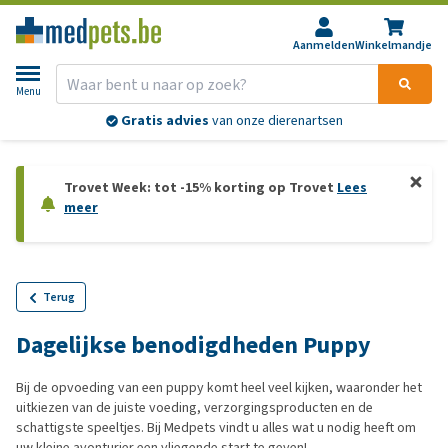
Aanmelden
Winkelmandje
Menu
Gratis advies
van onze dierenartsen
Trovet Week: tot -15% korting op Trovet
Lees
meer
Terug
Dagelijkse benodigdheden Puppy
Bij de opvoeding van een puppy komt heel veel kijken, waaronder het
uitkiezen van de juiste voeding, verzorgingsproducten en de
schattigste speeltjes. Bij Medpets vindt u alles wat u nodig heeft om
uw kleine avonturier een vliegende start te geven!