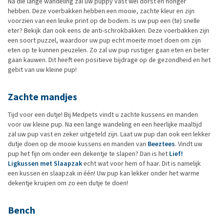
Na die lange wandeling zal uw puppy vast wel dorst en honger
hebben. Deze voerbakken hebben een mooie, zachte kleur en zijn
voorzien van een leuke print op de bodem. Is uw pup een (te) snelle
eter? Bekijk dan ook eens de anti-schrokbakken. Deze voerbakken zijn
een soort puzzel, waardoor uw pup echt moeite moet doen om zijn
eten op te kunnen peuzelen. Zo zal uw pup rustiger gaan eten en beter
gaan kauwen. Dit heeft een positieve bijdrage op de gezondheid en het
gebit van uw kleine pup!
Zachte mandjes
Tijd voor een dutje! Bij Medpets vindt u zachte kussens en manden
voor uw kleine pup. Na een lange wandeling en een heerlijke maaltijd
zal uw pup vast en zeker uitgeteld zijn. Laat uw pup dan ook een lekker
dutje doen op de mooie kussens en manden van
Beeztees
. Vindt uw
pup het fijn om onder een dekentje te slapen? Dan is het
Lief!
Ligkussen met Slaapzak
echt wat voor hem of haar. Dit is namelijk
een kussen en slaapzak in één! Uw pup kan lekker onder het warme
dekentje kruipen om zo een dutje te doen!
Bench