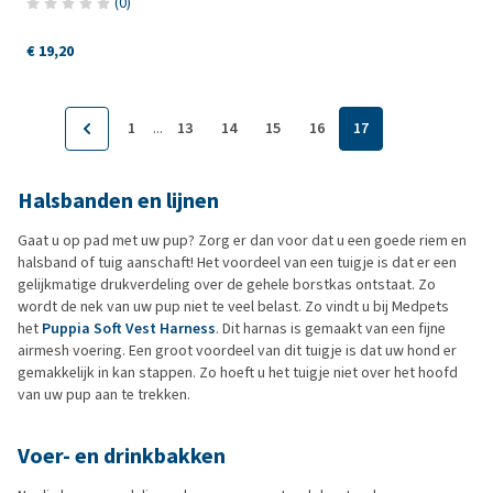
(
0
)
€ 19,20
...
1
13
14
15
16
17
Halsbanden en lijnen
Gaat u op pad met uw pup? Zorg er dan voor dat u een goede riem en
halsband of tuig aanschaft! Het voordeel van een tuigje is dat er een
gelijkmatige drukverdeling over de gehele borstkas ontstaat. Zo
wordt de nek van uw pup niet te veel belast. Zo vindt u bij Medpets
het
Puppia Soft Vest Harness
. Dit harnas is gemaakt van een fijne
airmesh voering. Een groot voordeel van dit tuigje is dat uw hond er
gemakkelijk in kan stappen. Zo hoeft u het tuigje niet over het hoofd
van uw pup aan te trekken.
Voer- en drinkbakken