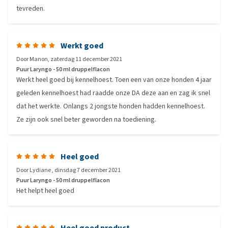
tevreden.
Werkt goed
Door
Manon
,
zaterdag 11 december 2021
Puur Laryngo - 50 ml druppelflacon
Werkt heel goed bij kennelhoest. Toen een van onze honden 4 jaar
geleden kennelhoest had raadde onze DA deze aan en zag ik snel
dat het werkte. Onlangs 2 jongste honden hadden kennelhoest.
Ze zijn ook snel beter geworden na toediening.
Heel goed
Door
Lydiane
,
dinsdag 7 december 2021
Puur Laryngo - 50 ml druppelflacon
Het helpt heel goed
Heel goed product