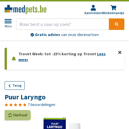
Aanmelden
Winkelmandje
Menu
Gratis advies
van onze dierenartsen
Trovet Week: tot -15% korting op Trovet
Lees
meer
Terug
Puur Laryngo
7 beoordelingen
Herhaal