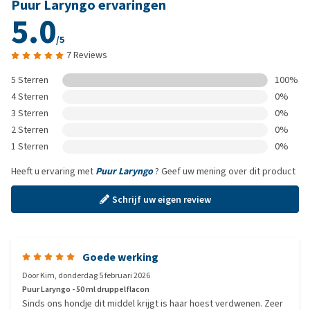
Puur Laryngo ervaringen
5.0
/5
7 Reviews
5 Sterren
100%
4 Sterren
0%
3 Sterren
0%
2 Sterren
0%
1 Sterren
0%
Heeft u ervaring met
Puur Laryngo
? Geef uw mening over dit product
Schrijf uw eigen review
Goede werking
Door
Kim
,
donderdag 5 februari 2026
Puur Laryngo - 50 ml druppelflacon
Sinds ons hondje dit middel krijgt is haar hoest verdwenen. Zeer