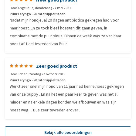
Door
Angelique
,
donderdag 27 mei 2021
Puur Laryngo - 50 ml druppelflacon
Nadat mijn hondje, al 20 dagen antibiotica gekregen had voor
haar hoest. En ze toch bleef hoesten dit gaan geven, in
combinatie met de puur sinus. Binnen de week was ze van haar
hoest af. Heel tevreden van Puur
Zeer goed product
Door
Johan
,
zondag 27 oktober 2019
Puur Laryngo - 50 ml druppelflacon
Werkt zeer snel mijn hond van 11 jaar had kennelhoest gekregen
van onze puppy . En na het een paar keer te geven was het al
minder en na enkele dagen konden we afbouwen en was zijn
hoest weg . . Dus zeer tevreden erover .
Bekijk alle beoordelingen