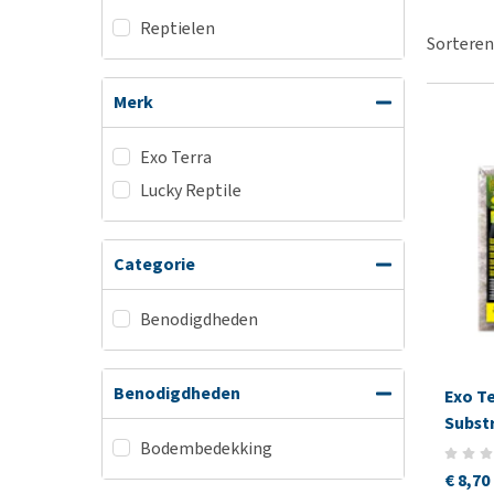
Hypoallergeen vo
Reptielen
Sorteren
Biologisch honde
Vegan hondenvoe
Merk
Snacks
Bekijk alles
Exo Terra
Lucky Reptile
Categorie
Benodigdheden
Benodigdheden
Exo T
Subst
Bodembedekking
€ 8,70