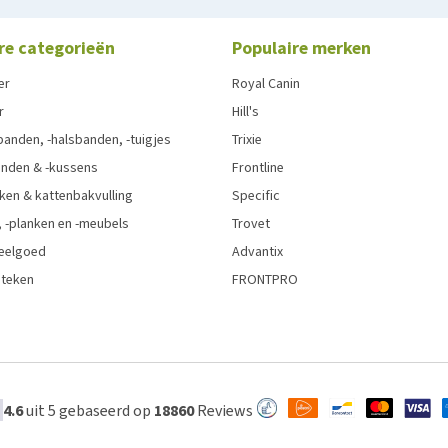
re categorieën
Populaire merken
er
Royal Canin
r
Hill's
anden, -halsbanden, -tuigjes
Trixie
nden & -kussens
Frontline
ken & kattenbakvulling
Specific
 -planken en -meubels
Trovet
eelgoed
Advantix
 teken
FRONTPRO
4.6
uit 5 gebaseerd op
18860
Reviews