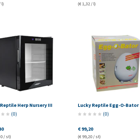
 l)
(€ 1,32 / l)
Reptile Herp Nursery III
Lucky Reptile Egg-O-Bator
(
0
)
(
0
)
30
€ 99,20
0 / st)
(€ 99,20 / st)