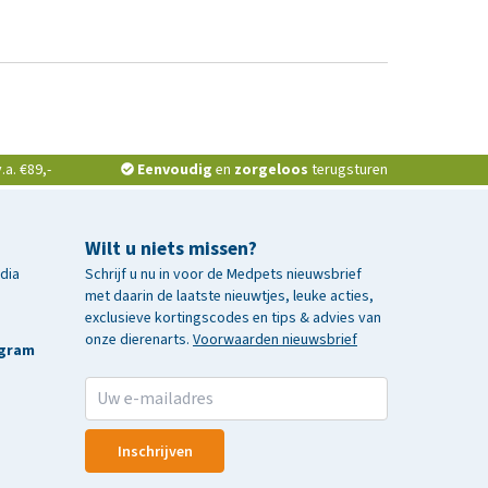
a. €89,-
Eenvoudig
en
zorgeloos
terugsturen
Wilt u niets missen?
edia
Schrijf u nu in voor de Medpets nieuwsbrief
met daarin de laatste nieuwtjes, leuke acties,
exclusieve kortingscodes en tips & advies van
onze dierenarts.
Voorwaarden nieuwsbrief
agram
Inschrijven