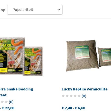
Voer- en drinkbakken
Medische benodigdheden
Ni
er
Bekijk alles
Bench
Ou
 op
nvoer
Op reis en onderweg
Ov
r
Puppy benodigdheden
Sp
Bekijk alles
Vr
Be
erra Snake Bedding
Lucky Reptile Vermiculite
raat
(
0
)
(
0
)
-
€ 22,60
€ 2,40
-
€ 6,60