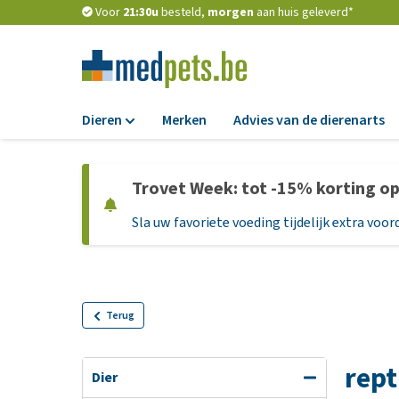
Voor
21:30u
besteld,
morgen
aan huis geleverd*
Dieren
Merken
Advies van de dierenarts
Voer
Trovet Week: tot -15% korting o
Hondenbrokken
Sla uw favoriete voeding tijdelijk extra voord
Natvoer
Dieetvoer
Standaardvoer
Graanvrij honden
Terug
Puppyvoer en sna
rept
Glutenvrij honden
Dier