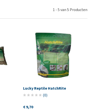
erproblemen
derdom en dementie
1
-
5
van
5
Producten
ergewicht en conditie
ieren, pezen en botten
uchtbaarheid
kijk alles
Lucky Reptile HatchRite
(
0
)
€ 9,70