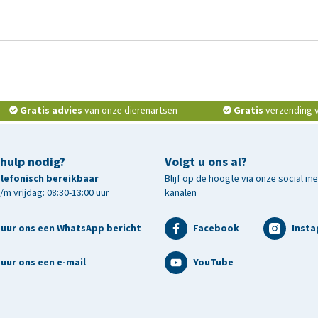
Gratis advies
van onze dierenartsen
Gratis
verzending v.
 hulp nodig?
Volgt u ons al?
telefonisch bereikbaar
Blijf op de hoogte via onze social m
m vrijdag: 08:30-13:00 uur
kanalen
tuur ons een WhatsApp bericht
Facebook
Inst
uur ons een e-mail
YouTube