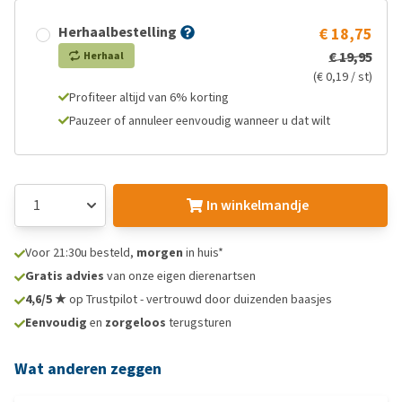
Herhaalbestelling
€ 18,75
€ 19,95
Herhaal
(€ 0,19 / st)
Profiteer altijd van 6% korting
Pauzeer of annuleer eenvoudig wanneer u dat wilt
In winkelmandje
Voor 21:30u besteld,
morgen
in huis*
Gratis advies
van onze eigen dierenartsen
4,6/5 ★
op Trustpilot - vertrouwd door duizenden baasjes
Eenvoudig
en
zorgeloos
terugsturen
Wat anderen zeggen