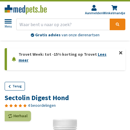
Aanmelden
Winkelmandje
Menu
Gratis advies
van onze dierenartsen
Trovet Week: tot -15% korting op Trovet
Lees
meer
Terug
Sectolin Digest Hond
4 beoordelingen
Herhaal