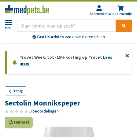
Aanmelden
Winkelmandje
Menu
Gratis advies
van onze dierenartsen
Trovet Week: tot -15% korting op Trovet
Lees
meer
Terug
Sectolin Monnikspeper
0 beoordelingen
Herhaal