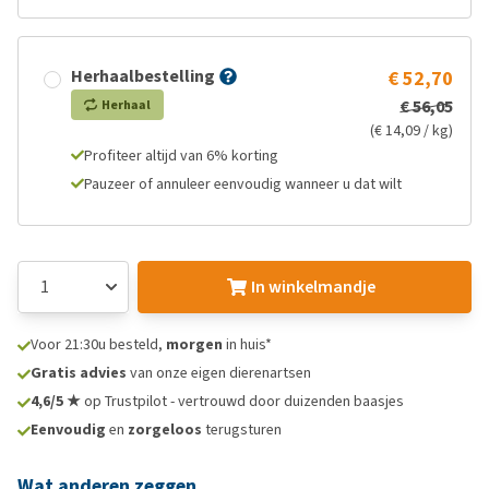
Herhaalbestelling
€ 52,70
€ 56,05
Herhaal
(€ 14,09 / kg)
Profiteer altijd van 6% korting
Pauzeer of annuleer eenvoudig wanneer u dat wilt
In winkelmandje
Voor 21:30u besteld,
morgen
in huis*
Gratis advies
van onze eigen dierenartsen
4,6/5 ★
op Trustpilot - vertrouwd door duizenden baasjes
Eenvoudig
en
zorgeloos
terugsturen
Wat anderen zeggen