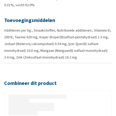
0.31%, vocht 82.0%
Toevoegingsmiddelen
Additieven per kg:, Smaakstoffen, Nutritionele additieven:, Vitamine D₃
200 IE, Taurine 620 mg, Koper (Koper(II)sulfaat-pentahydraat) 1.3 mg,
Jodaat (Watervrij calciumjodaat) 0.34 mg, Ijzer (Ijzer(II) sulfaat-
monohydraat) 16.8 mg, Mangaan (Mangaan(II) sulfaat-monohydraat)
3.4 mg, Zink (Zinksulfaat-monohydraat) 16.2 mg.
Combineer dit product