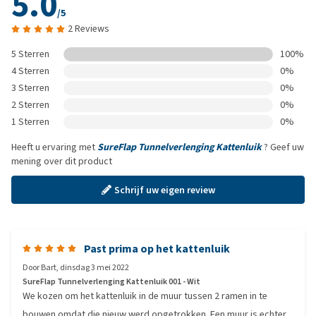
5.0
/5
2 Reviews
5 Sterren
100%
4 Sterren
0%
3 Sterren
0%
2 Sterren
0%
1 Sterren
0%
Heeft u ervaring met
SureFlap Tunnelverlenging Kattenluik
? Geef uw
mening over dit product
Schrijf uw eigen review
Past prima op het kattenluik
Door
Bart
,
dinsdag 3 mei 2022
SureFlap Tunnelverlenging Kattenluik 001 - Wit
We kozen om het kattenluik in de muur tussen 2 ramen in te
bouwen omdat die nieuw werd opgetrokken. Een muur is echter