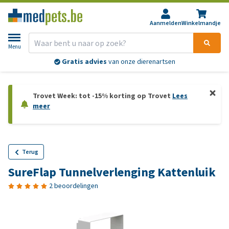
Aanmelden
Winkelmandje
Menu
Gratis advies
van onze dierenartsen
Trovet Week: tot -15% korting op Trovet
Lees
meer
Terug
SureFlap Tunnelverlenging Kattenluik
2 beoordelingen