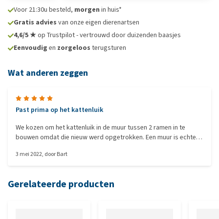
Voor 21:30u besteld,
morgen
in huis*
Gratis advies
van onze eigen dierenartsen
4,6/5 ★
op Trustpilot - vertrouwd door duizenden baasjes
Eenvoudig
en
zorgeloos
terugsturen
Wat anderen zeggen
Past prima op het kattenluik
We kozen om het kattenluik in de muur tussen 2 ramen in te
bouwen omdat die nieuw werd opgetrokken. Een muur is echter
een heel stuk dikker dan een deur en daar kwamen die
3 mei 2022
, door
Bart
tunnelverlengingen dus goed van pas. Enig nadeel is dat ze voor
ons verkeerd in elkaar passen dus mogelijk insijpelend water van
buiten. Dat hebben we opgelost door ze met de juiste watervast
Gerelateerde producten
lijm te verlijmen. Wij hebben er 5 aan elkaar gezet. De katten
hebben ze ook al uitgeprobeerd en er zijn geen klachten.