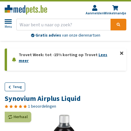
Aanmelden
Winkelmandje
Menu
Gratis advies
van onze dierenartsen
Trovet Week: tot -15% korting op Trovet
Lees
meer
Terug
Synovium Airplus Liquid
1 beoordelingen
Herhaal