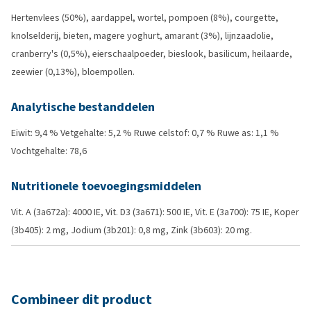
Hertenvlees (50%), aardappel, wortel, pompoen (8%), courgette,
knolselderij, bieten, magere yoghurt, amarant (3%), lijnzaadolie,
cranberry's (0,5%), eierschaalpoeder, bieslook, basilicum, heilaarde,
zeewier (0,13%), bloempollen.
Analytische bestanddelen
Eiwit: 9,4 % Vetgehalte: 5,2 % Ruwe celstof: 0,7 % Ruwe as: 1,1 %
Vochtgehalte: 78,6
Nutritionele toevoegingsmiddelen
Vit. A (3a672a): 4000 IE, Vit. D3 (3a671): 500 IE, Vit. E (3a700): 75 IE, Koper
(3b405): 2 mg, Jodium (3b201): 0,8 mg, Zink (3b603): 20 mg.
Combineer dit product