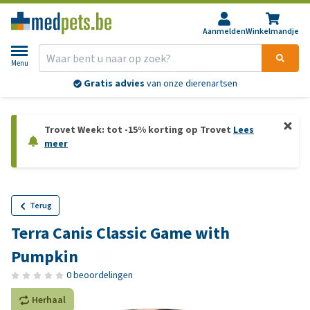
Aanmelden
Winkelmandje
Menu
Gratis advies
van onze dierenartsen
Trovet Week: tot -15% korting op Trovet
Lees
meer
Terug
Terra Canis Classic Game with
Pumpkin
0 beoordelingen
Herhaal