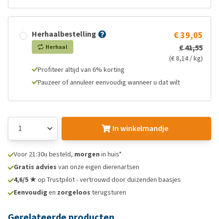
Herhaalbestelling
€ 39,05
€ 41,55
Herhaal
(€ 8,14 / kg)
Profiteer altijd van 6% korting
Pauzeer of annuleer eenvoudig wanneer u dat wilt
In winkelmandje
Voor 21:30u besteld,
morgen
in huis*
Gratis advies
van onze eigen dierenartsen
4,6/5 ★
op Trustpilot - vertrouwd door duizenden baasjes
Eenvoudig
en
zorgeloos
terugsturen
Gerelateerde producten