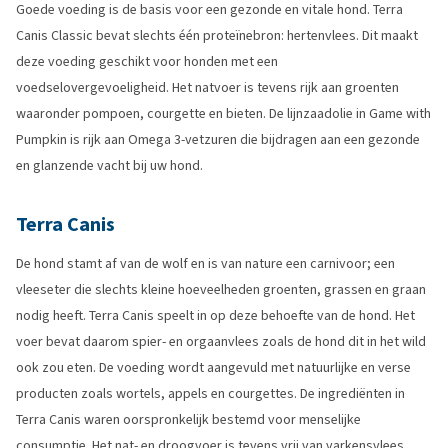
Goede voeding is de basis voor een gezonde en vitale hond. Terra
Canis Classic bevat slechts één proteïnebron: hertenvlees. Dit maakt
deze voeding geschikt voor honden met een
voedselovergevoeligheid. Het natvoer is tevens rijk aan groenten
waaronder pompoen, courgette en bieten. De lijnzaadolie in Game with
Pumpkin is rijk aan Omega 3-vetzuren die bijdragen aan een gezonde
en glanzende vacht bij uw hond.
Terra Canis
De hond stamt af van de wolf en is van nature een carnivoor; een
vleeseter die slechts kleine hoeveelheden groenten, grassen en graan
nodig heeft. Terra Canis speelt in op deze behoefte van de hond. Het
voer bevat daarom spier- en orgaanvlees zoals de hond dit in het wild
ook zou eten. De voeding wordt aangevuld met natuurlijke en verse
producten zoals wortels, appels en courgettes. De ingrediënten in
Terra Canis waren oorspronkelijk bestemd voor menselijke
consumptie. Het nat- en droogvoer is tevens vrij van varkensvlees,