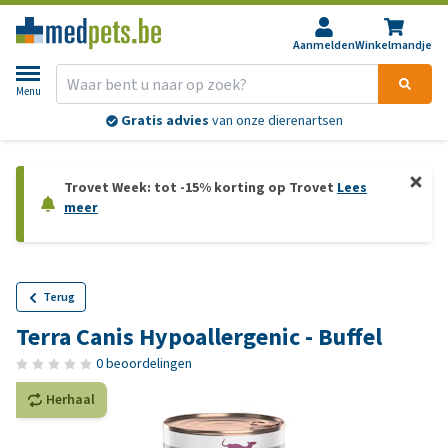
Aanmelden
Winkelmandje
Menu
Gratis advies
van onze dierenartsen
Trovet Week: tot -15% korting op Trovet
Lees
meer
Terug
Terra Canis Hypoallergenic - Buffel
0 beoordelingen
Herhaal