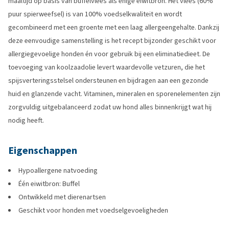
maaltijd op basis van buffelvlees als enige eiwitbron. Het vlees (60%
puur spierweefsel) is van 100% voedselkwaliteit en wordt
gecombineerd met een groente met een laag allergeengehalte. Dankzij
deze eenvoudige samenstelling is het recept bijzonder geschikt voor
allergiegevoelige honden én voor gebruik bij een eliminatiedieet. De
toevoeging van koolzaadolie levert waardevolle vetzuren, die het
spijsverteringsstelsel ondersteunen en bijdragen aan een gezonde
huid en glanzende vacht. Vitaminen, mineralen en sporenelementen zijn
zorgvuldig uitgebalanceerd zodat uw hond alles binnenkrijgt wat hij
nodig heeft.
Eigenschappen
Hypoallergene natvoeding
Één eiwitbron: Buffel
Ontwikkeld met dierenartsen
Geschikt voor honden met voedselgevoeligheden