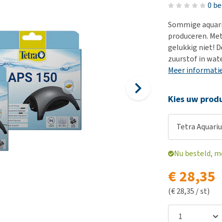
Voer- en drinkbakken
Medische benodigdheden
Ni
er
0 b
Bekijk alles
Bench
Ou
nvoer
Sommige aquari
Op reis en onderweg
Ov
produceren. Me
r
gelukkig niet!
Puppy benodigdheden
Sp
zuurstof in wat
Bekijk alles
Vr
Meer informati
Be
Kies uw produ
Tetra Aquari
Nu besteld, m
€ 28,35
(€ 28,35 / st)