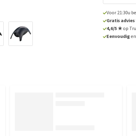
Voor 21:30u b
Gratis advies
4,6/5 ★
op Tru
Eenvoudig
e