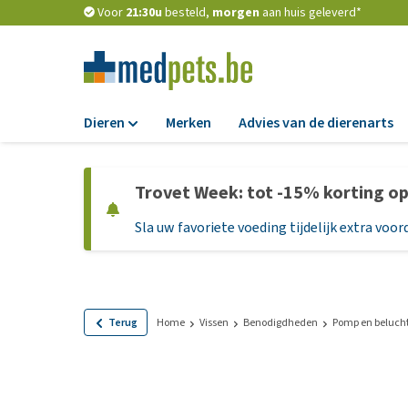
Voor
21:30u
besteld,
morgen
aan huis geleverd*
Dieren
Merken
Advies van de dierenarts
Voer
Trovet Week: tot -15% korting o
Hondenbrokken
Sla uw favoriete voeding tijdelijk extra voord
Natvoer
Dieetvoer
Standaardvoer
Graanvrij honden
Terug
Home
Vissen
Benodigdheden
Pomp en beluch
Puppyvoer en sna
Glutenvrij honden