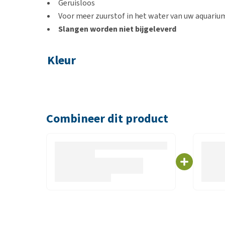
Geruisloos
Voor meer zuurstof in het water van uw aquariu
Slangen worden niet bijgeleverd
Kleur
Grijs
Capaciteit
Combineer dit product
Aps 50: 50 liter per uur voor aquaria tot 60 liter
Aps 100: 100 liter per uur voor aquaria van 50 tot 
Aps 150: 150 liter per uur voor aquaria van 80 tot 