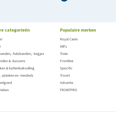
re categorieën
Populaire merken
er
Royal Canin
r
Hill's
anden, -halsbanden, -tuigjes
Trixie
nden & -kussens
Frontline
ken & kattenbakvulling
Specific
 -planken en -meubels
Trovet
eelgoed
Advantix
 teken
FRONTPRO