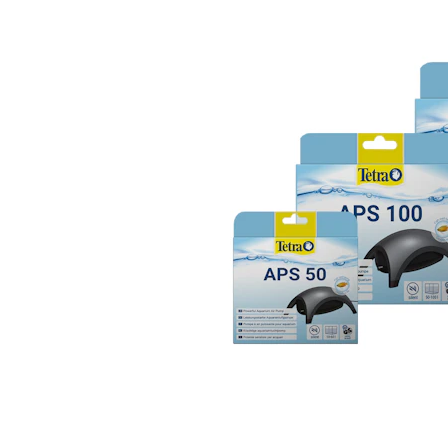
Hypoallergeen vo
Biologisch honde
Vegan hondenvoe
Snacks
Bekijk alles