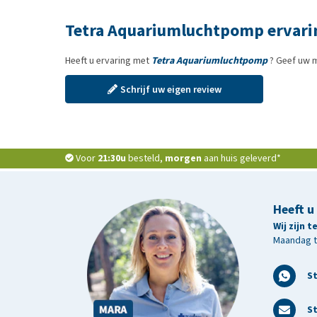
Tetra Aquariumluchtpomp ervari
Heeft u ervaring met
Tetra Aquariumluchtpomp
? Geef uw 
Schrijf uw eigen review
Voor
21:30u
besteld,
morgen
aan huis geleverd*
Heeft u
Wij zijn 
Maandag t/
S
St