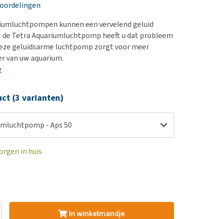
erproblemen
eoordelingen
derdom en dementie
umluchtpompen kunnen een vervelend geluid
ergewicht en conditie
t de Tetra Aquariumluchtpomp heeft u dat probleem
 Deze geluidsarme luchtpomp zorgt voor meer
ieren, pezen en botten
er van uw aquarium.
uchtbaarheid
e
kijk alles
ct (3 varianten)
umluchtpomp - Aps 50
orgen in huis
In winkelmandje