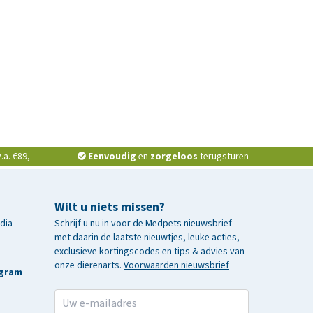
a. €89,-
Eenvoudig
en
zorgeloos
terugsturen
Wilt u niets missen?
edia
Schrijf u nu in voor de Medpets nieuwsbrief
met daarin de laatste nieuwtjes, leuke acties,
exclusieve kortingscodes en tips & advies van
onze dierenarts.
Voorwaarden nieuwsbrief
agram