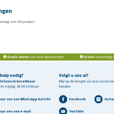
ngen
mening over dit product
Gratis advies
van onze dierenartsen
Gratis
verzending v.
 hulp nodig?
Volgt u ons al?
telefonisch bereikbaar
Blijf op de hoogte via onze social m
m vrijdag: 08:30-13:00 uur
kanalen
tuur ons een WhatsApp bericht
Facebook
Inst
uur ons een e-mail
YouTube