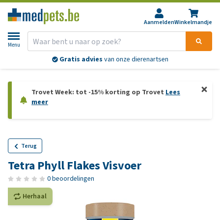
Aanmelden
Winkelmandje
Menu
Gratis advies
van onze dierenartsen
Trovet Week: tot -15% korting op Trovet
Lees
meer
Terug
Tetra Phyll Flakes Visvoer
0 beoordelingen
Herhaal