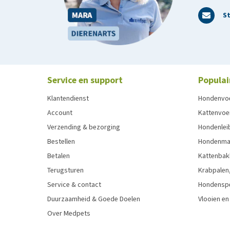
St
Service en support
Populai
Klantendienst
Hondenvo
Account
Kattenvoe
Verzending & bezorging
Hondenleib
Bestellen
Hondenma
Betalen
Kattenbak
Terugsturen
Krabpalen,
Service & contact
Hondensp
Duurzaamheid & Goede Doelen
Vlooien en
Over Medpets