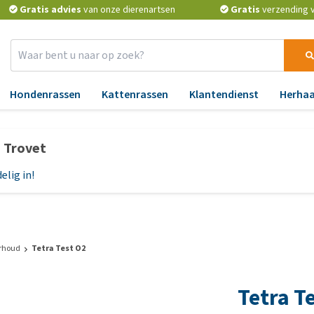
Gratis advies
van onze dierenartsen
Gratis
verzending v.
Hondenrassen
Kattenrassen
Klantendienst
Herhaa
Benodigdheden
Apotheek
Aa
p Trovet
Verkoeling
Vlooien en teken
An
elig in!
Verzorging
Ontworming
Bl
Reflectie en verlichting
Medicijnen en
Ge
supplementen
H
Manden en kussens
Vitamines en mineralen
Hu
voer
Speelgoed
rhoud
Tetra Test O2
Probiotica en weerstand
Lu
cks
Halsbanden, leibanden,
Tetra T
tuigjes
BARF
Ma
voer