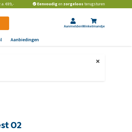
a. €89,-
Eenvoudig
en
zorgeloos
terugsturen
Aanmelden
Winkelmandje
l
Aanbiedingen
ndoeningen
gst, gedrag en stress
aas, nier, lever en hart
wrichten, beweging en
D
id, jeuk en vacht
chtwegen en keel
est O2
ag, darmen en diarree