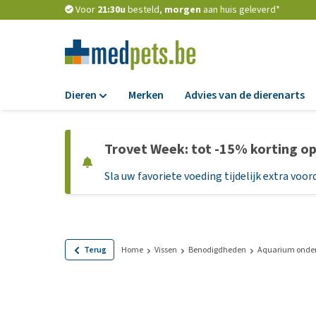
Voor
21:30u
besteld,
morgen
aan huis geleverd*
Dieren
Merken
Advies van de dierenarts
Voer
Trovet Week: tot -15% korting o
Hondenbrokken
Sla uw favoriete voeding tijdelijk extra voord
Natvoer
Dieetvoer
Standaardvoer
Graanvrij honden
Terug
Home
Vissen
Benodigdheden
Aquarium onde
Puppyvoer en sna
Glutenvrij honden