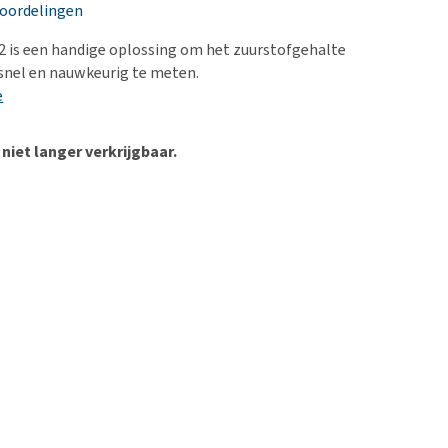
erproblemen
eoordelingen
derdom en dementie
2 is een handige oplossing om het zuurstofgehalte
ergewicht en conditie
snel en nauwkeurig te meten.
e
ieren, pezen en botten
uchtbaarheid
 niet langer verkrijgbaar.
kijk alles