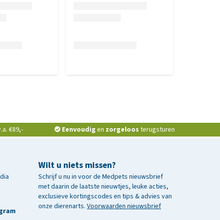
a. €89,-
Eenvoudig
en
zorgeloos
terugsturen
Wilt u niets missen?
edia
Schrijf u nu in voor de Medpets nieuwsbrief
met daarin de laatste nieuwtjes, leuke acties,
exclusieve kortingscodes en tips & advies van
onze dierenarts.
Voorwaarden nieuwsbrief
agram