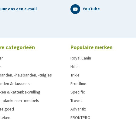
uur ons een e-mail
YouTube
re categorieën
Populaire merken
er
Royal Canin
r
Hill's
anden, -halsbanden, -tuigjes
Trixie
nden & -kussens
Frontline
ken & kattenbakvulling
Specific
 -planken en -meubels
Trovet
eelgoed
Advantix
 teken
FRONTPRO