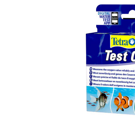
Hypoallergeen vo
Biologisch honde
Vegan hondenvoe
Snacks
Bekijk alles