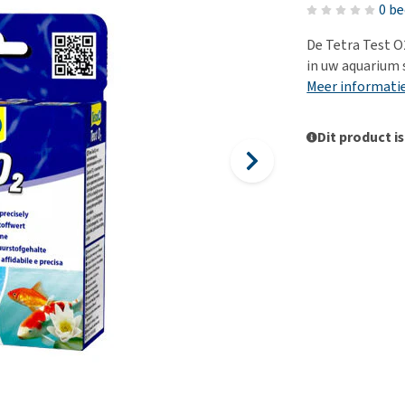
Voer- en drinkbakken
Medische benodigdheden
Ni
er
0 b
Bekijk alles
Bench
Ou
nvoer
De Tetra Test O
Op reis en onderweg
Ov
in uw aquarium 
r
Meer informati
Puppy benodigdheden
Sp
Bekijk alles
Vr
Dit product is
Be