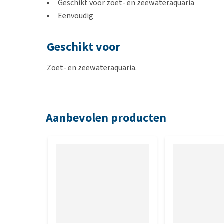
Geschikt voor zoet- en zeewateraquaria
Eenvoudig
Geschikt voor
Zoet- en zeewateraquaria.
Gebruik
Aanbevolen producten
Volgens de instructies op de verpakking.
Inhoud
10 ml