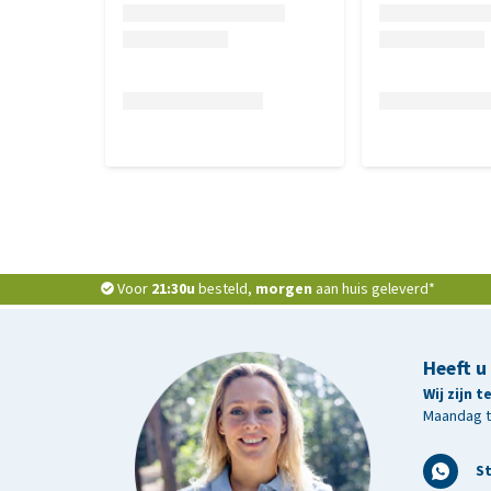
Voor
21:30u
besteld,
morgen
aan huis geleverd*
Heeft u
Wij zijn 
Maandag t/
S