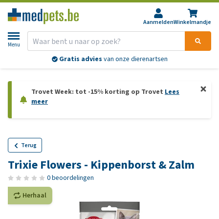
Aanmelden
Winkelmandje
Menu
Gratis advies
van onze dierenartsen
Trovet Week: tot -15% korting op Trovet
Lees
meer
Terug
Trixie Flowers - Kippenborst & Zalm
0 beoordelingen
Herhaal