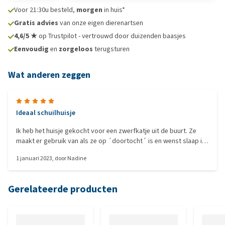
Voor 21:30u besteld,
morgen
in huis*
Gratis advies
van onze eigen dierenartsen
4,6/5 ★
op Trustpilot - vertrouwd door duizenden baasjes
Eenvoudig
en
zorgeloos
terugsturen
Wat anderen zeggen
Ideaal schuilhuisje
Ik heb het huisje gekocht voor een zwerfkatje uit de buurt. Ze
maakt er gebruik van als ze op ´doortocht´ is en wenst slaap in
te halen in een veilige omgeving. Binnenin is het warm en zacht,
1 januari 2023
, door
Nadine
de buitenkant stoot water af. Lijkt mij ideaal voor avontuurlijke
katten, waarvoor geen kattenluik beschikbaar is en die zich
buitengesloten hebben.
Gerelateerde producten