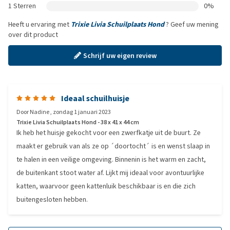
1 Sterren
0%
Heeft u ervaring met
Trixie Livia Schuilplaats Hond
? Geef uw mening
over dit product
Schrijf uw eigen review
Ideaal schuilhuisje
Door
Nadine
,
zondag 1 januari 2023
Trixie Livia Schuilplaats Hond - 38 x 41 x 44 cm
Ik heb het huisje gekocht voor een zwerfkatje uit de buurt. Ze
maakt er gebruik van als ze op ´doortocht´ is en wenst slaap in
te halen in een veilige omgeving. Binnenin is het warm en zacht,
de buitenkant stoot water af. Lijkt mij ideaal voor avontuurlijke
katten, waarvoor geen kattenluik beschikbaar is en die zich
buitengesloten hebben.