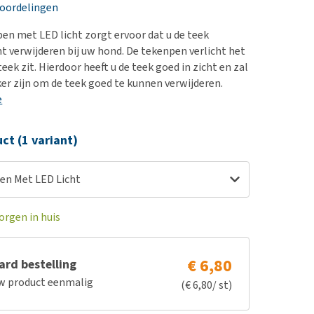
erproblemen
eoordelingen
derdom en dementie
pen met LED licht zorgt ervoor dat u de teek
ergewicht en conditie
t verwijderen bij uw hond. De tekenpen verlicht het
eek zit. Hierdoor heeft u de teek goed in zicht en zal
ieren, pezen en botten
er zijn om de teek goed te kunnen verwijderen.
uchtbaarheid
e
kijk alles
ct (1 variant)
pen Met LED Licht
orgen in huis
€ 6,80
rd bestelling
w product eenmalig
(€ 6,80/ st)