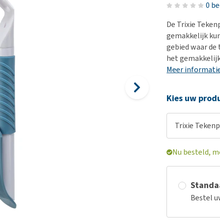
Voer- en drinkbakken
Medische benodigdheden
Ni
er
0 b
Bekijk alles
Bench
Ou
nvoer
De Trixie Teken
Op reis en onderweg
Ov
gemakkelijk kun
r
gebied waar de t
Puppy benodigdheden
Sp
het gemakkelijk
Bekijk alles
Vr
Meer informati
Be
Kies uw produ
Trixie Teken
Nu besteld, m
Standaa
Bestel u