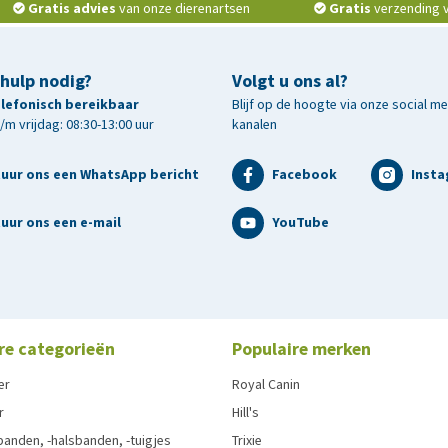
Gratis advies
van onze dierenartsen
Gratis
verzending v.
 hulp nodig?
Volgt u ons al?
telefonisch bereikbaar
Blijf op de hoogte via onze social m
m vrijdag: 08:30-13:00 uur
kanalen
tuur ons een WhatsApp bericht
Facebook
Inst
uur ons een e-mail
YouTube
re categorieën
Populaire merken
er
Royal Canin
r
Hill's
anden, -halsbanden, -tuigjes
Trixie