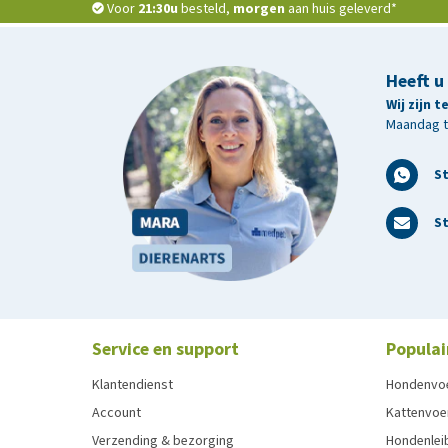
Voor
21:30u
besteld,
morgen
aan huis geleverd*
Heeft u
Wij zijn 
Maandag t/
S
St
Service en support
Populai
Klantendienst
Hondenvo
Account
Kattenvoe
Verzending & bezorging
Hondenleib