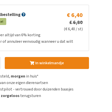
€ 6,40
bestelling
€ 6,80
aal
(€ 6,40 / st)
er altijd van 6% korting
r of annuleer eenvoudig wanneer u dat wilt
In winkelmandje
esteld,
morgen
in huis*
van onze eigen dierenartsen
stpilot - vertrouwd door duizenden baasjes
n
zorgeloos
terugsturen