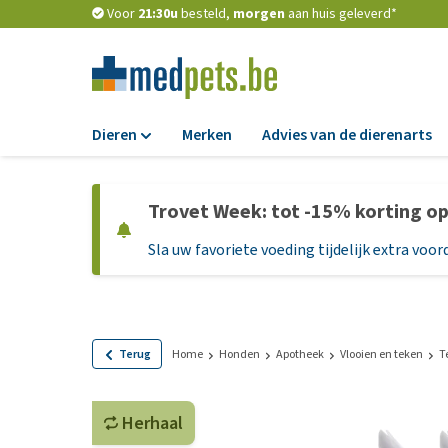
Voor
21:30u
besteld,
morgen
aan huis geleverd*
Dieren
Merken
Advies van de dierenarts
Voer
Trovet Week: tot -15% korting o
Hondenbrokken
Sla uw favoriete voeding tijdelijk extra voord
Natvoer
Dieetvoer
Standaardvoer
Graanvrij honden
Terug
Home
Honden
Apotheek
Vlooien en teken
T
Puppyvoer en sna
Herhaal
Glutenvrij honden