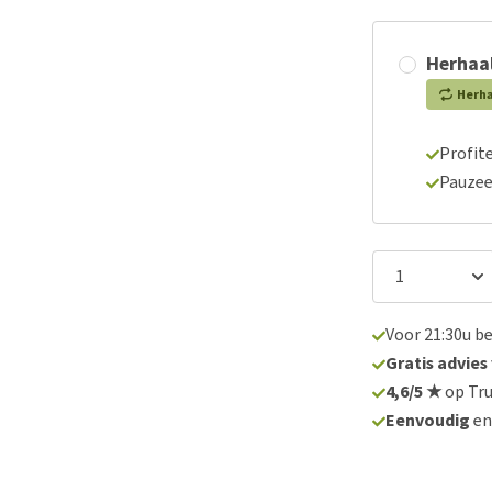
Herhaal
Herh
Profite
Pauzee
Voor 21:30u b
Gratis advies
4,6/5 ★
op Tru
Eenvoudig
e