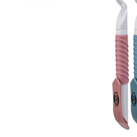
Hypoallergeen vo
Biologisch honde
Vegan hondenvoe
Snacks
Bekijk alles