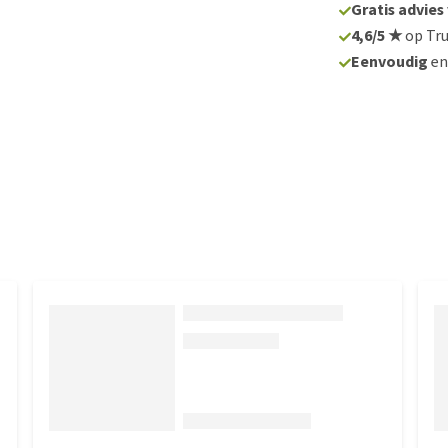
Gratis advies
4,6/5 ★
op Tru
Eenvoudig
e