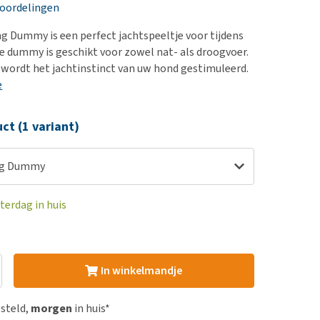
erproblemen
eoordelingen
derdom en dementie
ing Dummy is een perfect jachtspeeltje voor tijdens
ergewicht en conditie
De dummy is geschikt voor zowel nat- als droogvoer.
wordt het jachtinstinct van uw hond gestimuleerd.
ieren, pezen en botten
e
uchtbaarheid
kijk alles
ct (1 variant)
ing Dummy
terdag in huis
In winkelmandje
esteld,
morgen
in huis*