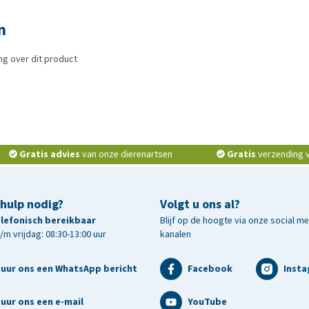
n
g over dit product
Gratis advies
van onze dierenartsen
Gratis
verzending v.
 hulp nodig?
Volgt u ons al?
telefonisch bereikbaar
Blijf op de hoogte via onze social m
m vrijdag: 08:30-13:00 uur
kanalen
tuur ons een WhatsApp bericht
Facebook
Inst
uur ons een e-mail
YouTube