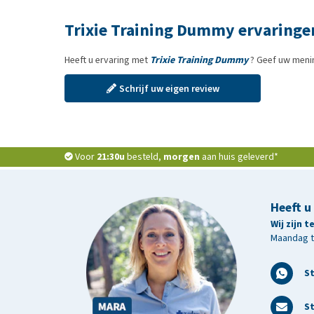
Trixie Training Dummy ervaringe
Heeft u ervaring met
Trixie Training Dummy
? Geef uw menin
Schrijf uw eigen review
Voor
21:30u
besteld,
morgen
aan huis geleverd*
Heeft u
Wij zijn 
Maandag t/
S
St