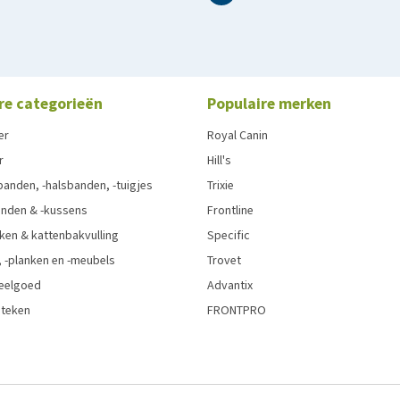
re categorieën
Populaire merken
er
Royal Canin
r
Hill's
anden, -halsbanden, -tuigjes
Trixie
nden & -kussens
Frontline
ken & kattenbakvulling
Specific
 -planken en -meubels
Trovet
eelgoed
Advantix
 teken
FRONTPRO