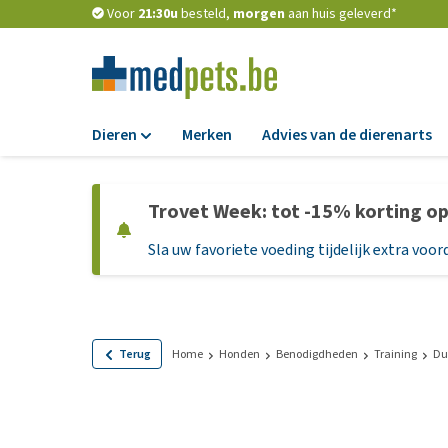
Voor
21:30u
besteld,
morgen
aan huis geleverd*
Dieren
Merken
Advies van de dierenarts
Voer
Trovet Week: tot -15% korting o
Hondenbrokken
Sla uw favoriete voeding tijdelijk extra voord
Natvoer
Dieetvoer
Standaardvoer
Graanvrij honden
Terug
Home
Honden
Benodigdheden
Training
Du
Puppyvoer en sna
Glutenvrij honden