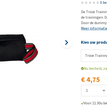
Voer- en drinkbakken
Medische benodigdheden
Ni
er
0 b
Bekijk alles
Bench
Ou
nvoer
De Trixie Train
Op reis en onderweg
Ov
de trainingen. 
r
Door de dummy 
Puppy benodigdheden
Sp
Meer informati
Bekijk alles
Vr
Be
Kies uw produ
Trixie Train
Nu besteld, za
€ 4,75
Voor 21:30u b