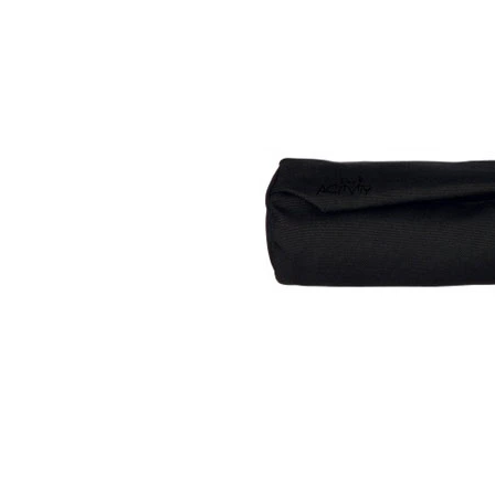
Hypoallergeen vo
Biologisch honde
Vegan hondenvoe
Snacks
Bekijk alles