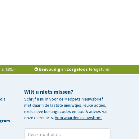
a. €89,-
Eenvoudig
en
zorgeloos
terugsturen
Wilt u niets missen?
edia
Schrijf u nu in voor de Medpets nieuwsbrief
met daarin de laatste nieuwtjes, leuke acties,
exclusieve kortingscodes en tips & advies van
onze dierenarts.
Voorwaarden nieuwsbrief
agram