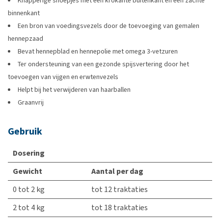
Knapperige snoepjes met een krokante buitenkant en een zachte
binnenkant
Een bron van voedingsvezels door de toevoeging van gemalen
hennepzaad
Bevat hennepblad en hennepolie met omega 3-vetzuren
Ter ondersteuning van een gezonde spijsvertering door het
toevoegen van vijgen en erwtenvezels
Helpt bij het verwijderen van haarballen
Graanvrij
Gebruik
Dosering
Gewicht
Aantal per dag
0 tot 2 kg
tot 12 traktaties
2 tot 4 kg
tot 18 traktaties