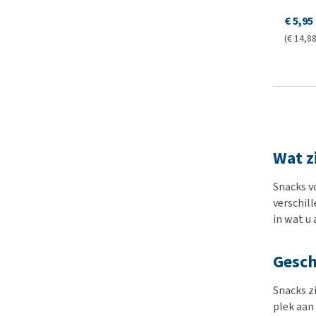
€ 5,95
(€ 14,88
Wat z
Snacks v
verschil
in wat u 
Gesch
Snacks z
plek aan