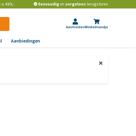
a. €89,-
Eenvoudig
en
zorgeloos
terugsturen
Aanmelden
Winkelmandje
l
Aanbiedingen
ndoeningen
gst, gedrag en stress
aas, nier, lever en hart
wrichten, beweging en
D
id, jeuk en vacht
chtwegen en keel
ag, darmen en diarree