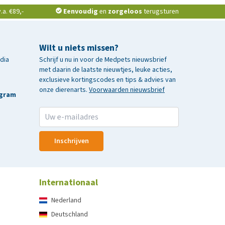
a. €89,-
Eenvoudig
en
zorgeloos
terugsturen
Wilt u niets missen?
edia
Schrijf u nu in voor de Medpets nieuwsbrief
met daarin de laatste nieuwtjes, leuke acties,
exclusieve kortingscodes en tips & advies van
onze dierenarts.
Voorwaarden nieuwsbrief
agram
Inschrijven
Internationaal
Nederland
Deutschland