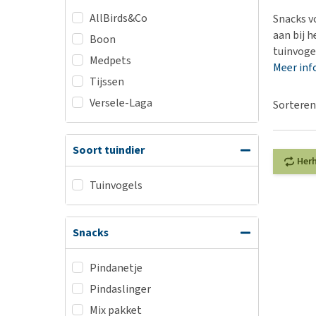
Hypoallergeen vo
AllBirds&Co
Snacks v
Biologisch honde
aan bij h
Boon
tuinvogel
Vegan hondenvoe
Medpets
Meer inf
Snacks
Tijssen
Bekijk alles
Versele-Laga
Sorteren
Soort tuindier
Her
Tuinvogels
Snacks
Pindanetje
Pindaslinger
Mix pakket