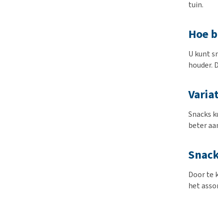
tuin.
Hoe b
U kunt s
houder. 
Varia
Snacks k
beter aan
Snack
Door te 
het asso