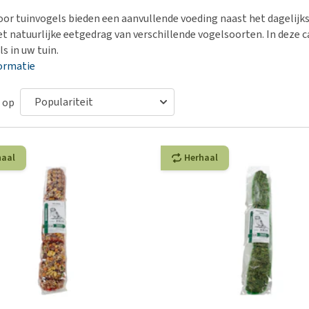
Voer- en drinkbakken
Medische benodigdheden
Ni
er
oor tuinvogels bieden een aanvullende voeding naast het dagelijks
Bekijk alles
Bench
Ou
nvoer
et natuurlijke eetgedrag van verschillende vogelsoorten. In deze ca
Op reis en onderweg
Ov
s in uw tuin.
r
ormatie
Puppy benodigdheden
Sp
Bekijk alles
Vr
 op
Be
haal
Herhaal