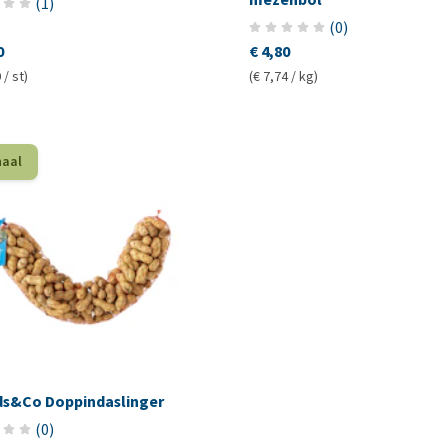
(
1
)
(
0
)
0
€ 4,80
 / st)
(€ 7,74 / kg)
haal
rds&Co Doppindaslinger
(
0
)