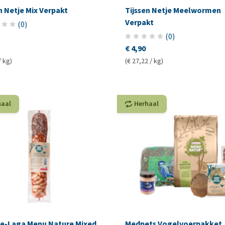
n Netje Mix Verpakt
Tijssen Netje Meelwormen
Verpakt
(
0
)
(
0
)
€ 4,90
/ kg)
(€ 27,22 / kg)
haal
Herhaal
le-Laga Menu Nature Mixed
Medpets Vogelvoerpakket