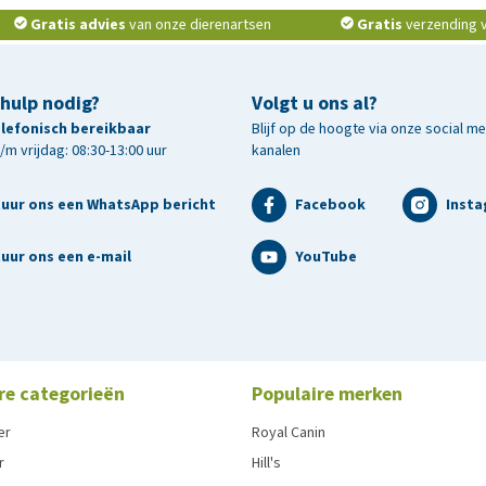
Gratis advies
van onze dierenartsen
Gratis
verzending v.
 hulp nodig?
Volgt u ons al?
telefonisch bereikbaar
Blijf op de hoogte via onze social m
m vrijdag: 08:30-13:00 uur
kanalen
tuur ons een WhatsApp bericht
Facebook
Inst
uur ons een e-mail
YouTube
re categorieën
Populaire merken
er
Royal Canin
r
Hill's