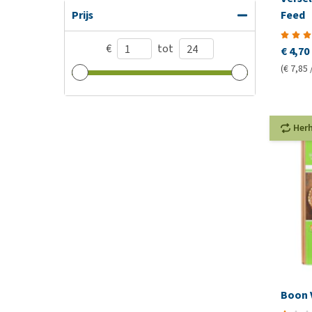
Prijs
Feed
€
tot
€ 4,70
(€ 7,85 
Her
Boon 