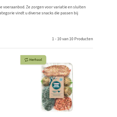
erproblemen
e voeraanbod. Ze zorgen voor variatie en sluiten
derdom en dementie
tegorie vindt u diverse snacks die passen bij
ergewicht en conditie
ieren, pezen en botten
uchtbaarheid
1
-
10
van
10
Producten
kijk alles
Herhaal