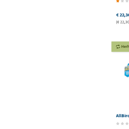
€ 22,3
(€ 22,30
Her
AllBi