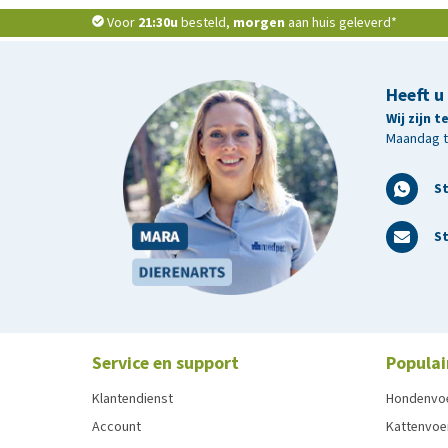
Voor
21:30u
besteld,
morgen
aan huis geleverd*
Heeft u
Wij zijn 
Maandag t/
S
St
Service en support
Populai
Klantendienst
Hondenvo
Account
Kattenvoe