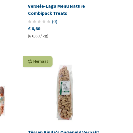
Versele-Laga Menu Nature
Combipack Treats
(
0
)
€ 6,60
(€ 6,60 / kg)
Herhaal
Tijssen Pinda's Ongepeld Verpakt