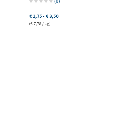
(
0
)
€ 1,75
-
€ 3,50
(€ 7,78 / kg)