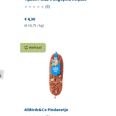
(
0
)
€ 4,30
(€ 10,75 / kg)
Herhaal
AllBirds&Co Pindanetje