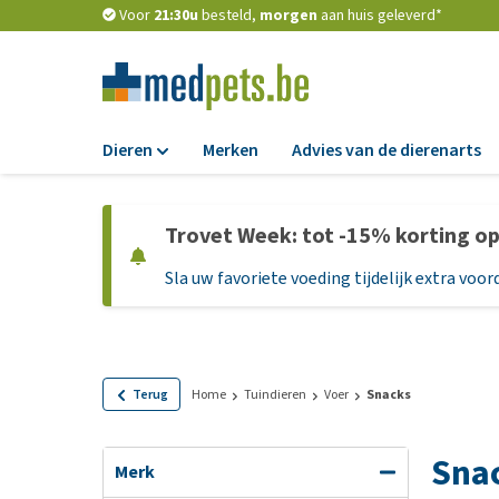
Voor
21:30u
besteld,
morgen
aan huis geleverd*
Dieren
Merken
Advies van de dierenarts
Voer
Trovet Week: tot -15% korting o
Hondenbrokken
Sla uw favoriete voeding tijdelijk extra voord
Natvoer
Dieetvoer
Standaardvoer
Graanvrij honden
Terug
Home
Tuindieren
Voer
Snacks
Puppyvoer en sna
Snac
Glutenvrij honden
Merk