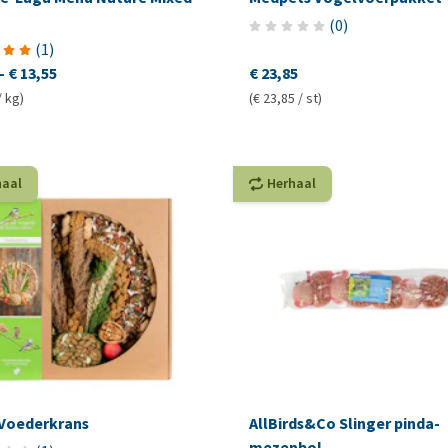
(
0
)
(
1
)
-
€ 13,55
€ 23,85
/ kg)
(€ 23,85 / st)
haal
Herhaal
Voederkrans
AllBirds&Co Slinger pinda-
mezenbol