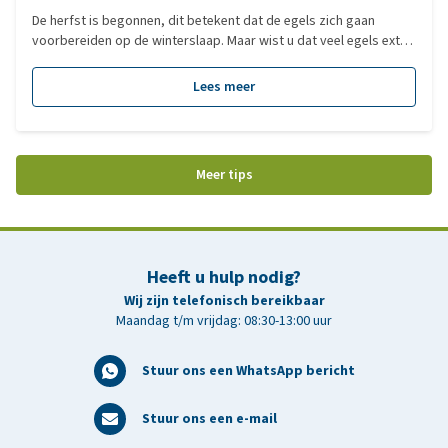
De herfst is begonnen, dit betekent dat de egels zich gaan
voorbereiden op de winterslaap. Maar wist u dat veel egels extra
hulp kunnen gebruiken om de winter goed door te komen? In
deze blog leggen we uit hoe u egels kunt helpen in de herfst.
Lees meer
Meer tips
Heeft u hulp nodig?
Wij zijn telefonisch bereikbaar
Maandag t/m vrijdag: 08:30-13:00 uur
Stuur ons een WhatsApp bericht
Stuur ons een e-mail