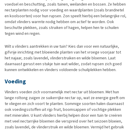
voedsel en beschutting, zoals tuinen, weilanden en bossen. Ze hebben
nectarplanten nodig voor voeding en waardplanten (zoals brandnetel
en koolsoorten) voor hun rupsen. Zon speelt hierbij een belangrijke rol,
omdat vlinders warmte nodig hebben om actief te worden. Ook
beschutte plekken, zoals struiken of hagen, helpen hen te schuilen
tegen wind en regen.
Wilt u vlinders aantrekken in uw tuin? Kies dan voor een natuurlijke,
gifvrije inrichting met bloeiende planten van het vroege voorjaar tot
het najaar, zoals lavendel, vlinderstruiken en wilde bloemen. Laat
daarnaast gerust een stukje tuin wat wilder, zodat rupsen zich goed
kunnen ontwikkelen en vlinders voldoende schuilplekken hebben.
Voeding
Vlinders voeden zich voornamelijk met nectar uit bloemen. Met hun
lange roltong zuigen ze suikerrijke nectar op, wat ze energie geeft om
te vliegen en zich voort te planten. Sommige soorten halen daarnaast
ook voedingsstoffen uit rijp fruit, boomsappen of vochtige plekken
met mineralen. U kunt vlinders hierbij helpen door een tuin te creëren
met veel nectarrijke bloemen die verspreid over het seizoen bloeien,
zoals lavendel, de vlinderstruik en wilde bloemen. Vermijd het gebruik