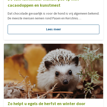
cacaodoppen en kunstmest
Dat chocolade gevaarlijk is voor de hond is vrij algemeen bekend.
De meeste mensen nemen rond Pasen en Kerstmis
voorzorgsmaatregelen om te voorkomen dat hun trouwe
viervoeter chocolade kan binnenkrijgen. Wat veel mensen echter
Lees meer
niet weten, is dat de voor de hond schadelijke stof theobromine
ook in sommige tuinmest en grondverbeteraars voorkomt.
Waakzaamheid is dus geboden wanneer u met het mooie weer in
aantocht uw tuin lenteklaar gaat maken.
Zo helpt u egels de herfst en winter door