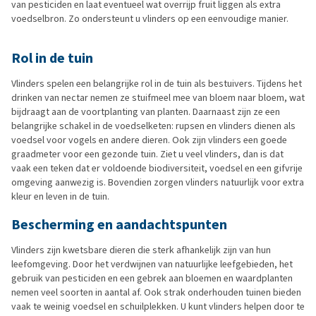
van pesticiden en laat eventueel wat overrijp fruit liggen als extra
voedselbron. Zo ondersteunt u vlinders op een eenvoudige manier.
Rol in de tuin
Vlinders spelen een belangrijke rol in de tuin als bestuivers. Tijdens het
drinken van nectar nemen ze stuifmeel mee van bloem naar bloem, wat
bijdraagt aan de voortplanting van planten. Daarnaast zijn ze een
belangrijke schakel in de voedselketen: rupsen en vlinders dienen als
voedsel voor vogels en andere dieren. Ook zijn vlinders een goede
graadmeter voor een gezonde tuin. Ziet u veel vlinders, dan is dat
vaak een teken dat er voldoende biodiversiteit, voedsel en een gifvrije
omgeving aanwezig is. Bovendien zorgen vlinders natuurlijk voor extra
kleur en leven in de tuin.
Bescherming en aandachtspunten
Vlinders zijn kwetsbare dieren die sterk afhankelijk zijn van hun
leefomgeving. Door het verdwijnen van natuurlijke leefgebieden, het
gebruik van pesticiden en een gebrek aan bloemen en waardplanten
nemen veel soorten in aantal af. Ook strak onderhouden tuinen bieden
vaak te weinig voedsel en schuilplekken. U kunt vlinders helpen door te