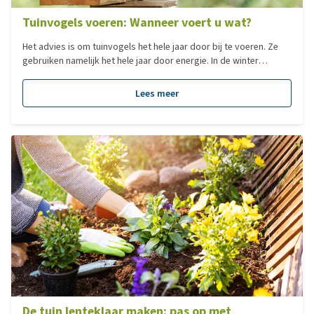
Tuinvogels voeren: Wanneer voert u wat?
Het advies is om tuinvogels het hele jaar door bij te voeren. Ze
gebruiken namelijk het hele jaar door energie. In de winter
gebruiken ze energie om zichzelf op temperatuur te houden, in
het voorjaar is energie nodig voor het nestelen en het leggen van
Lees meer
eieren en het grootbrengen van de jongen. In de herfst moeten
reserves worden opgebouwd voor de winter. Vogels stoppen
met eten als hun honger is gestild. Daarnaast is het een fabeltje
dat vogels verleren om zelf voedsel te vinden.
De tuin lenteklaar maken: pas op met