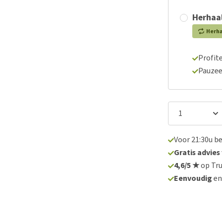
Herhaal
Herh
Profite
Pauzee
Voor 21:30u b
Gratis advies
4,6/5 ★
op Tru
Eenvoudig
e