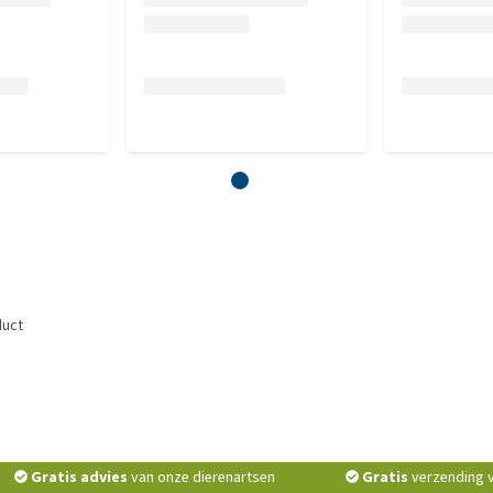
duct
Gratis advies
van onze dierenartsen
Gratis
verzending v.