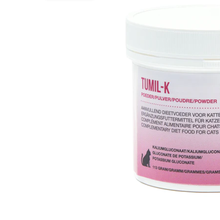
Hypoallergeen vo
Biologisch honde
Vegan hondenvoe
Snacks
Bekijk alles