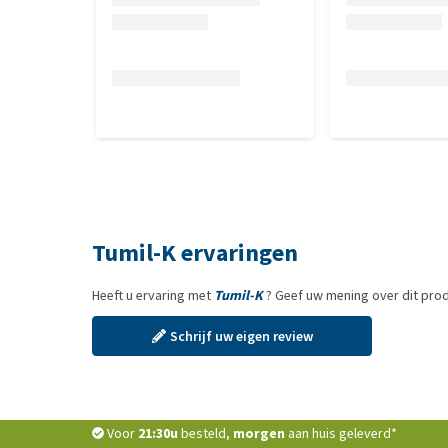
Tumil-K ervaringen
Heeft u ervaring met
Tumil-K
? Geef uw mening over dit pro
Schrijf uw eigen review
Voor
21:30u
besteld,
morgen
aan huis geleverd*