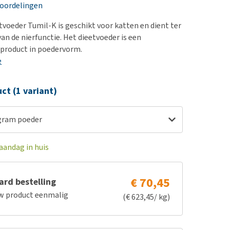
erproblemen
eoordelingen
derdom en dementie
tvoeder Tumil-K is geschikt voor katten en dient ter
ergewicht en conditie
an de nierfunctie. Het dieetvoeder is een
product in poedervorm.
ieren, pezen en botten
e
uchtbaarheid
kijk alles
ct (1 variant)
gram poeder
aandag in huis
€ 70,45
rd bestelling
w product eenmalig
(€ 623,45/ kg)