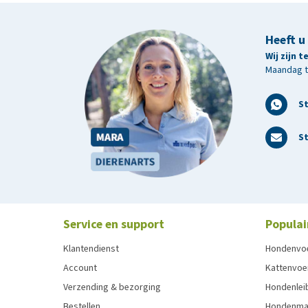
Heeft u
Wij zijn 
Maandag t/
S
St
Service en support
Populai
Klantendienst
Hondenvo
Account
Kattenvoe
Verzending & bezorging
Hondenleib
Bestellen
Hondenma