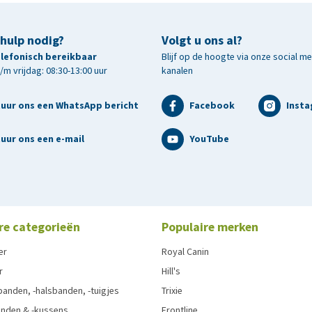
 hulp nodig?
Volgt u ons al?
telefonisch bereikbaar
Blijf op de hoogte via onze social m
m vrijdag: 08:30-13:00 uur
kanalen
tuur ons een WhatsApp bericht
Facebook
Inst
uur ons een e-mail
YouTube
re categorieën
Populaire merken
er
Royal Canin
r
Hill's
anden, -halsbanden, -tuigjes
Trixie
nden & -kussens
Frontline