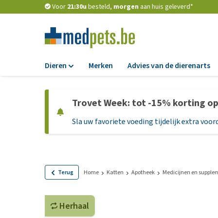
Voor
21:30u
besteld,
morgen
aan huis geleverd*
Dieren
Merken
Advies van de dierenarts
Voer
Trovet Week: tot -15% korting o
Hondenbrokken
Sla uw favoriete voeding tijdelijk extra voord
Natvoer
Dieetvoer
Standaardvoer
Graanvrij honden
Terug
Home
Katten
Apotheek
Medicijnen en supple
Puppyvoer en sna
Herhaal
Glutenvrij honden