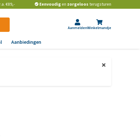
a. €89,-
Eenvoudig
en
zorgeloos
terugsturen
Aanmelden
Winkelmandje
l
Aanbiedingen
ndoeningen
gst, gedrag en stress
aas, nier, lever en hart
wrichten, beweging en
D
id, jeuk en vacht
chtwegen en keel
K
ag, darmen en diarree