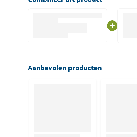
Tweemaal per dag kunt u 1/4 theelepel poeder (0,6
mengen. De aanbevolen gebruiksduur is maximaal 6 
gebruiksduur wijzigen.
Samenstelling
Tumil-K bevat per 0,65 gram poeder 468 mg kalium
Aanbevolen producten