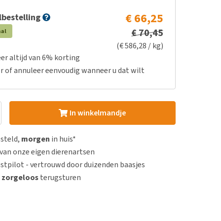
€ 66,25
bestelling
€ 70,45
aal
(€ 586,28 / kg)
er altijd van 6% korting
r of annuleer eenvoudig wanneer u dat wilt
In winkelmandje
esteld,
morgen
in huis*
van onze eigen dierenartsen
stpilot - vertrouwd door duizenden baasjes
n
zorgeloos
terugsturen