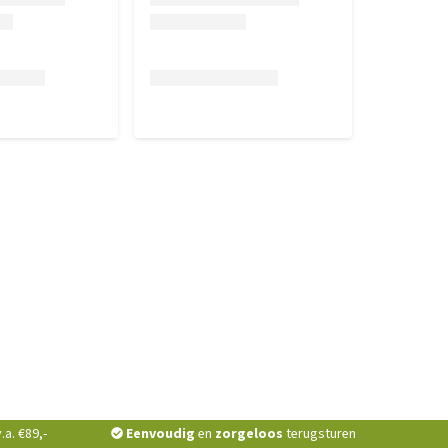
a. €89,-
Eenvoudig
en
zorgeloos
terugsturen