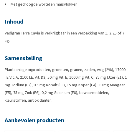
Met gedroogde wortel en maïsvlokken
Inhoud
Vadigran Terra Cavia is verkrijgbaar in een verpakking van 1, 2,25 of 7
kg.
Samenstelling
Plantaardige bijproducten, groenten, granen, zaden, wilg (2%), 17000
I.E Vit. A, 2100 I.E. Vit. D3, 50 mg Vit. E, 1000 mg Vit. C, 75 mg IJzer (E1), 1
mg Jodium (E2), 0.5 mg Kobalt (E3), 15 mg Koper (E4), 30 mg Mangaan
(E5), 75 mg Zink (E6), 0,2 mg Selenium (E8), bewaarmiddelen,
kleurstoffen, antioxidanten.
Aanbevolen producten