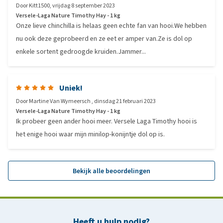
Door
Kitt1500
,
vrijdag 8 september 2023
Versele-Laga Nature Timothy Hay - 1 kg
Onze lieve chinchilla is helaas geen echte fan van hooi.We hebben
nu ook deze geprobeerd en ze eet er amper van.Ze is dol op
enkele sortent gedroogde kruiden.Jammer...
Uniek!
Door
Martine Van Wymeersch
,
dinsdag 21 februari 2023
Versele-Laga Nature Timothy Hay - 1 kg
Ik probeer geen ander hooi meer. Versele Laga Timothy hooi is
het enige hooi waar mijn minilop-konijntje dol op is.
Bekijk alle beoordelingen
Heeft u hulp nodig?