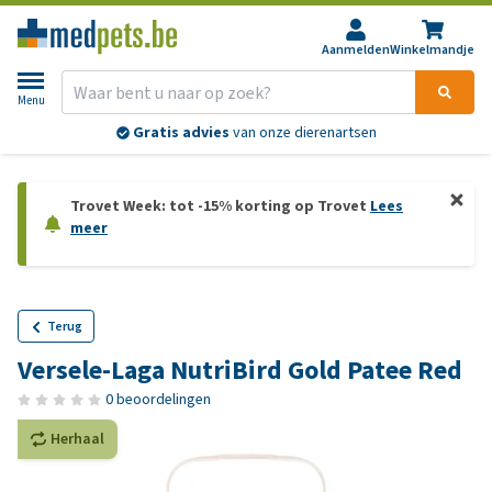
Aanmelden
Winkelmandje
Menu
Gratis advies
van onze dierenartsen
Trovet Week: tot -15% korting op Trovet
Lees
meer
Terug
Versele-Laga NutriBird Gold Patee Red
0 beoordelingen
Herhaal