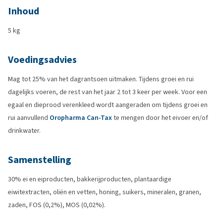
Inhoud
5 kg
Voedingsadvies
Mag tot 25% van het dagrantsoen uitmaken. Tijdens groei en rui
dagelijks voeren, de rest van het jaar 2 tot 3 keer per week. Voor een
egaal en dieprood verenkleed wordt aangeraden om tijdens groei en
rui aanvullend
Oropharma Can-Tax
te mengen door het eivoer en/of
drinkwater.
Samenstelling
30% ei en eiproducten, bakkerijproducten, plantaardige
eiwitextracten, oliën en vetten, honing, suikers, mineralen, granen,
zaden, FOS (0,2%), MOS (0,02%).