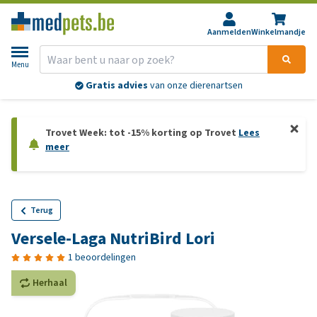
Aanmelden
Winkelmandje
Menu
Gratis advies
van onze dierenartsen
Trovet Week: tot -15% korting op Trovet
Lees
meer
Terug
Versele-Laga NutriBird Lori
1 beoordelingen
Herhaal