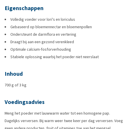
Eigenschappen
Volledig voeder voor lori's en loriculus
Gebaseerd op bloemennectar en bloemenpollen
Ondersteunt de darmflora en vertering
Draagt bij aan een gezond verenkleed
Optimale calcium-fosforverhouding
Stabiele oplossing waarbij het poeder niet neerslaat
Inhoud
700 g of 3 kg
Voedingsadvies
Meng het poeder met lauwwarm water tot een homogene pap.
Dagelijks verversen. Bij warm weer twee keer per dag verversen. Voeg
geen andere producten, fruit of vitamines toe aan het mengsel.