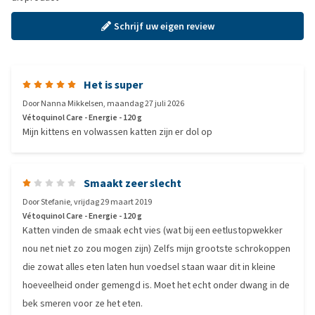
Schrijf uw eigen review
Het is super
Door
Nanna Mikkelsen
,
maandag 27 juli 2026
Vétoquinol Care - Energie - 120 g
Mijn kittens en volwassen katten zijn er dol op
Smaakt zeer slecht
Door
Stefanie
,
vrijdag 29 maart 2019
Vétoquinol Care - Energie - 120 g
Katten vinden de smaak echt vies (wat bij een eetlustopwekker
nou net niet zo zou mogen zijn) Zelfs mijn grootste schrokoppen
die zowat alles eten laten hun voedsel staan waar dit in kleine
hoeveelheid onder gemengd is. Moet het echt onder dwang in de
bek smeren voor ze het eten.