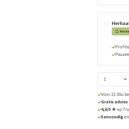
Herhaal
Herh
Profite
Pauzee
Voor 21:30u b
Gratis advies
4,6/5 ★
op Tru
Eenvoudig
e