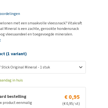
erproblemen
derdom en dementie
eoordelingen
ergewicht en conditie
belonen met een smaakvolle vleessnack? Vitakraft
ieren, pezen en botten
nal Mineral is een zachte, gerookte hondensnack
uchtbaarheid
oog vleesaandeel en toegevoegde mineralen.
e
kijk alles
ct (1 variant)
 Stick Original Mineral - 1 stuk
aandag in huis
€ 0,95
rd bestelling
w product eenmalig
(€ 0,95/ st)