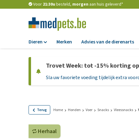
Voor
21:30u
besteld,
morgen
aan huis geleverd*
Dieren
Merken
Advies van de dierenarts
Voer
Trovet Week: tot -15% korting o
Hondenbrokken
Sla uw favoriete voeding tijdelijk extra voord
Natvoer
Dieetvoer
Standaardvoer
Graanvrij honden
Terug
Home
Honden
Voer
Snacks
Vleessnacks
Puppyvoer en sna
Herhaal
Glutenvrij honden