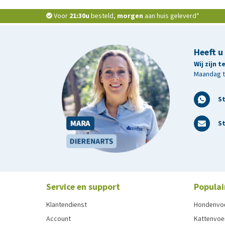
Voor
21:30u
besteld,
morgen
aan huis geleverd*
Heeft u
Wij zijn 
Maandag t/
S
St
Service en support
Populai
Klantendienst
Hondenvo
Account
Kattenvoe