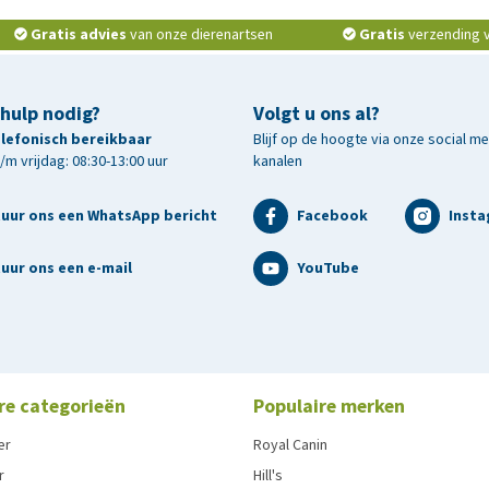
Gratis advies
van onze dierenartsen
Gratis
verzending v.
 hulp nodig?
Volgt u ons al?
telefonisch bereikbaar
Blijf op de hoogte via onze social m
m vrijdag: 08:30-13:00 uur
kanalen
tuur ons een WhatsApp bericht
Facebook
Inst
uur ons een e-mail
YouTube
re categorieën
Populaire merken
er
Royal Canin
r
Hill's