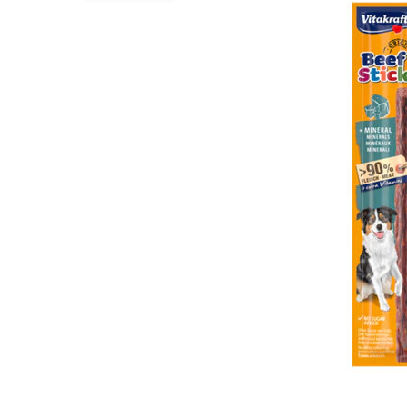
Hypoallergeen vo
Biologisch honde
Vegan hondenvoe
Snacks
Bekijk alles