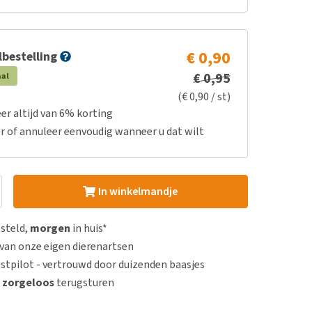
€ 0,90
bestelling
€ 0,95
aal
(€ 0,90 / st)
er altijd van 6% korting
r of annuleer eenvoudig wanneer u dat wilt
In winkelmandje
esteld,
morgen
in huis*
van onze eigen dierenartsen
stpilot - vertrouwd door duizenden baasjes
n
zorgeloos
terugsturen