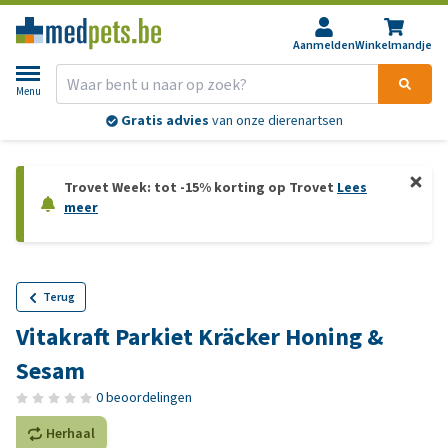
Aanmelden
Winkelmandje
Menu
Gratis advies
van onze dierenartsen
Trovet Week: tot -15% korting op Trovet
Lees
meer
Terug
Vitakraft Parkiet Kräcker Honing &
Sesam
0 beoordelingen
Herhaal