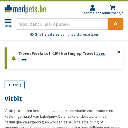
Aanmelden
Winkelmandje
Menu
Gratis advies
van onze dierenartsen
Trovet Week: tot -15% korting op Trovet
Lees
meer
Terug
Vitbit
Vitbit producten bestaan uit vissnacks en visolie voor honden en
katten, gemaakt van kabeljauw. De snacks ondersteunen het
natuurlijke kauwgedrag en worden gebruikt als beloning of
tussendoortje. Binnen deze categorie vindt u verschillende varianten,