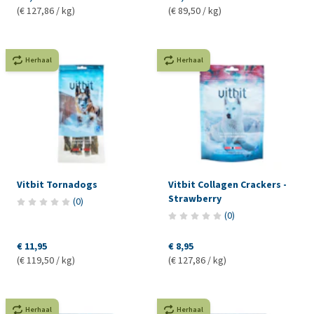
(€ 127,86 / kg)
(€ 89,50 / kg)
Herhaal
Herhaal
Vitbit Tornadogs
Vitbit Collagen Crackers -
Strawberry
(
0
)
(
0
)
€ 11,95
€ 8,95
(€ 119,50 / kg)
(€ 127,86 / kg)
Herhaal
Herhaal