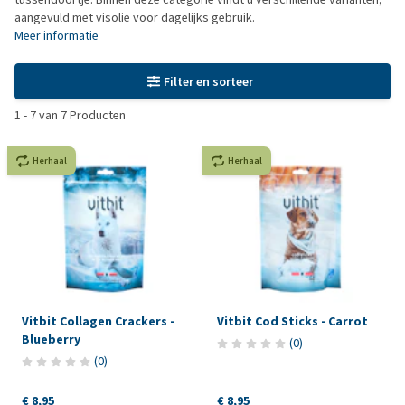
aangevuld met visolie voor dagelijks gebruik.
Meer informatie
Filter en sorteer
1
-
7
van
7
Producten
Herhaal
Herhaal
Vitbit Collagen Crackers -
Vitbit Cod Sticks - Carrot
Blueberry
(
0
)
(
0
)
€ 8,95
€ 8,95