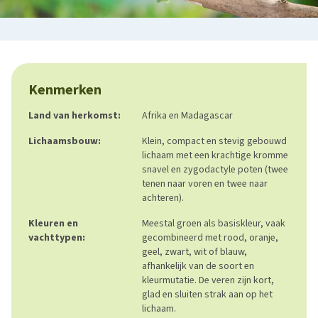
Kenmerken
Land van herkomst:
Afrika en Madagascar
Lichaamsbouw:
Klein, compact en stevig gebouwd
lichaam met een krachtige kromme
snavel en zygodactyle poten (twee
tenen naar voren en twee naar
achteren).
Kleuren en
Meestal groen als basiskleur, vaak
vachttypen:
gecombineerd met rood, oranje,
geel, zwart, wit of blauw,
afhankelijk van de soort en
kleurmutatie. De veren zijn kort,
glad en sluiten strak aan op het
lichaam.