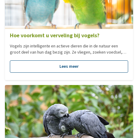
Hoe voorkomt u verveling bij vogels?
Vogels zijn intelligente en actieve dieren die in de natuur een
groot deel van hun dag bezig zijn. Ze vliegen, zoeken voedsel,
knagen, klimmen en hebben vaak veel sociaal contact. In een
huiskamer of volière valt een groot deel van die natuurlijke
Lees meer
bezigheden weg. Daardoor ligt verveling al snel op de loer. Dat is
niet zonder gevaar voor de gezondheid. Verveling kan bij vogels
leiden tot zowel mentale als fysieke problemen.