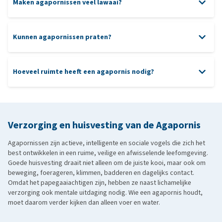
Maken agapornissen veel lawaai?
Kunnen agapornissen praten?
Pellets van goede kwaliteit als basisvoeding. Geschikte
voorbeelden hiervan zijn de voedingen van
Harrisons Bird Foods
.
Hoeveel ruimte heeft een agapornis nodig?
Dagelijks verse groenten en een kleine hoeveelheid fruit als
aanvulling.
Zaden alleen beperkt, bijvoorbeeld als traktatie of verrijking.
Verzorging en huisvesting van de Agapornis
Agapornissen zijn actieve, intelligente en sociale vogels die zich het
best ontwikkelen in een ruime, veilige en afwisselende leefomgeving.
Goede huisvesting draait niet alleen om de juiste kooi, maar ook om
beweging, foerageren, klimmen, badderen en dagelijks contact.
Omdat het papegaaiachtigen zijn, hebben ze naast lichamelijke
verzorging ook mentale uitdaging nodig. Wie een agapornis houdt,
moet daarom verder kijken dan alleen voer en water.