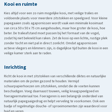
Kooi en ruimte
Kies altijd voor een zo ruim mogelijke kooi, met veilige tralies en
voldoende plaats voor meerdere zitstokken en speelgoed. Voor kleine
papegaaien zoals agapornissen wordt vaak een minimale kooimaat
van circa 50 x 50 x 75 cm aangehouden, maar hoe groter de kooi, hoe
beter. De tralieafstand moet passen bij het formaat van de vogel,
zodat hij niet bekneld kan raken. Zet de kooi op een lichte, rustige plek
zonder tocht en niet pal in direct zonlicht. Omdat agapornissen
actieve vliegers en klimmers zijn, is dagelijkse tijd buiten de kooi in een
veilige kamer sterk aan te raden.
Inrichting
Richt de kooi in met zitstokken van verschillende diktes en natuurlijke
materialen om de poten gezond te houden. Vermijd
schuurpapierhoezen om zitstokken, omdat die de voeten kunnen
beschadigen. Voeg daarnaast touwen, veilig knaagspeelgoed en
foerageermateriaal toe. Foerageren is een belangrijk onderdeel van
natuurlijk papegaaigedrag en helpt verveling te voorkomen. Ook een
badje of regelmatige douche- of sproeimomenten zijn waardevol voor
huid en veren.