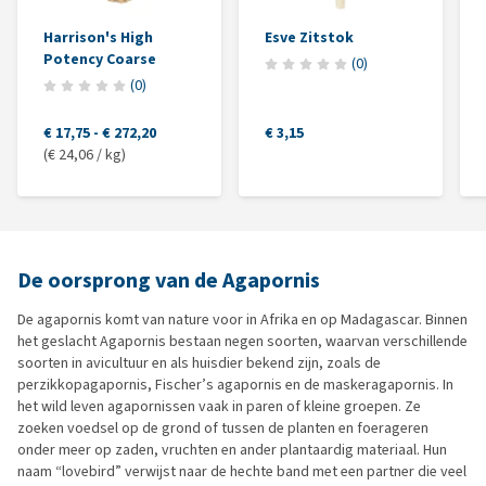
Harrison's High
Esve Zitstok
Potency Coarse
(
0
)
(
0
)
€ 17,75
-
€ 272,20
€ 3,15
(€ 24,06 / kg)
De oorsprong van de Agapornis
De agapornis komt van nature voor in Afrika en op Madagascar. Binnen
het geslacht Agapornis bestaan negen soorten, waarvan verschillende
soorten in avicultuur en als huisdier bekend zijn, zoals de
perzikkopagapornis, Fischer’s agapornis en de maskeragapornis. In
het wild leven agapornissen vaak in paren of kleine groepen. Ze
zoeken voedsel op de grond of tussen de planten en foerageren
onder meer op zaden, vruchten en ander plantaardig materiaal. Hun
naam “lovebird” verwijst naar de hechte band met een partner die veel