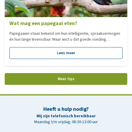
Wat mag een papegaai eten?
Papegaaien staan bekend om hun intelligentie, spraakvermogen
én hun lange levensduur. Maar wist u dat goede voeding
misschien wel het belangrijkste is voor een gezond en lang
papegaaienleven? Veel gezondheidsproblemen bij papegaaien
Lees meer
worden veroorzaakt door jarenlange voedingstekorten. Die
ontstaan vaak ongemerkt en als de eerste klachten zichtbaar
worden, is het helaas vaak al (gedeeltelijk) onomkeerbaar. In
deze blog leest u waar een goed papegaaienmenu aan moet
Meer tips
voldoen, waarom gemengd voer risico’s met zich meebrengt en
wat u vooral niet moet geven.
Heeft u hulp nodig?
Wij zijn telefonisch bereikbaar
Maandag t/m vrijdag: 08:30-13:00 uur