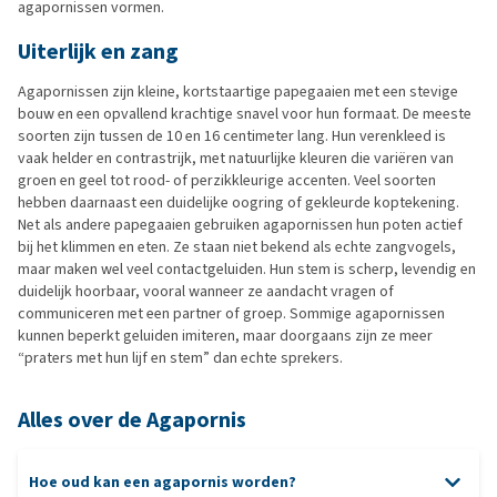
agapornissen vormen.
Uiterlijk en zang
Agapornissen zijn kleine, kortstaartige papegaaien met een stevige
bouw en een opvallend krachtige snavel voor hun formaat. De meeste
soorten zijn tussen de 10 en 16 centimeter lang. Hun verenkleed is
vaak helder en contrastrijk, met natuurlijke kleuren die variëren van
groen en geel tot rood- of perzikkleurige accenten. Veel soorten
hebben daarnaast een duidelijke oogring of gekleurde koptekening.
Net als andere papegaaien gebruiken agapornissen hun poten actief
bij het klimmen en eten. Ze staan niet bekend als echte zangvogels,
maar maken wel veel contactgeluiden. Hun stem is scherp, levendig en
duidelijk hoorbaar, vooral wanneer ze aandacht vragen of
communiceren met een partner of groep. Sommige agapornissen
kunnen beperkt geluiden imiteren, maar doorgaans zijn ze meer
“praters met hun lijf en stem” dan echte sprekers.
Alles over de Agapornis
Hoe oud kan een agapornis worden?