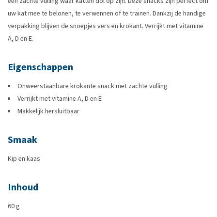
een zachte vulling waar katten dol op zijn. Deze snacks zijn perfect om
uw kat mee te belonen, te verwennen of te trainen. Dankzij de handige
verpakking blijven de snoepjes vers en krokant. Verrijkt met vitamine
A, D en E.
Eigenschappen
Onweerstaanbare krokante snack met zachte vulling
Verrijkt met vitamine A, D en E
Makkelijk hersluitbaar
Smaak
Kip en kaas
Inhoud
60 g