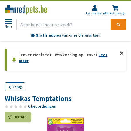
Aanmelden
Winkelmandje
Menu
Gratis advies
van onze dierenartsen
Trovet Week: tot -15% korting op Trovet
Lees
meer
Terug
Whiskas Temptations
0 beoordelingen
Herhaal