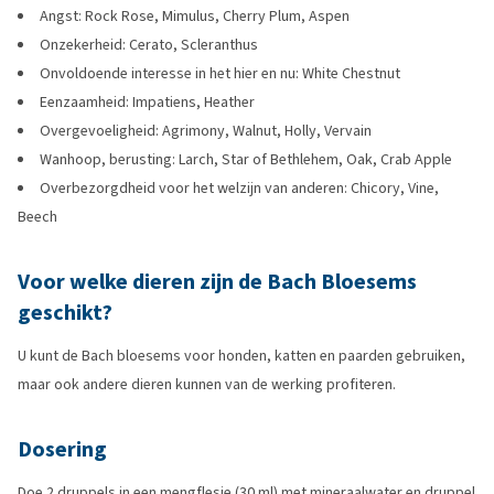
Angst: Rock Rose, Mimulus, Cherry Plum, Aspen
Onzekerheid: Cerato, Scleranthus
Onvoldoende interesse in het hier en nu: White Chestnut
Eenzaamheid: Impatiens, Heather
Overgevoeligheid: Agrimony, Walnut, Holly, Vervain
Wanhoop, berusting: Larch, Star of Bethlehem, Oak, Crab Apple
Overbezorgdheid voor het welzijn van anderen: Chicory, Vine,
Beech
Voor welke dieren zijn de Bach Bloesems
geschikt?
U kunt de Bach bloesems voor honden, katten en paarden gebruiken,
maar ook andere dieren kunnen van de werking profiteren.
Dosering
Doe 2 druppels in een mengflesje (30 ml) met mineraalwater en druppel