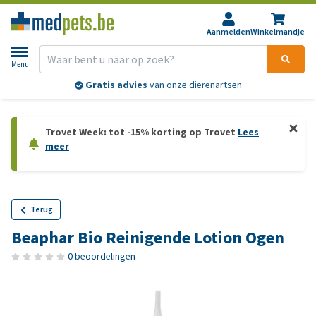
Aanmelden
Winkelmandje
Menu
Gratis advies
van onze dierenartsen
Trovet Week: tot -15% korting op Trovet
Lees
meer
Terug
Beaphar Bio Reinigende Lotion Ogen
0 beoordelingen