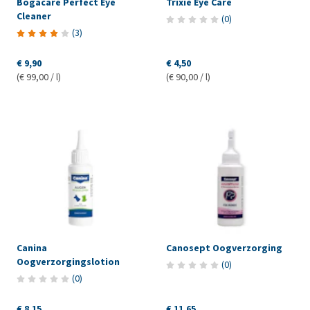
Bogacare Perfect Eye
Trixie Eye Care
Cleaner
(
0
)
(
3
)
€ 9,90
€ 4,50
(€ 99,00 / l)
(€ 90,00 / l)
Canina
Canosept Oogverzorging
Oogverzorgingslotion
(
0
)
(
0
)
€ 8,15
€ 11,65