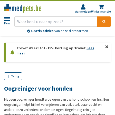
Aanmelden
Winkelmandje
Menu
Gratis advies
van onze dierenartsen
Trovet Week: tot -15% korting op Trovet
Lees
meer
Terug
Oogreiniger voor honden
Met een oogreiniger houdt u de ogen van uw hond schoon en fris. Een
oogreiniger helpt bij het verwijderen van vuil, stof, traanvocht en
andere onzuiverheden rondom de ogen. Regelmatig reinigen
ondersteunt een goede ooghygiëne en kan helpen om irritatie door