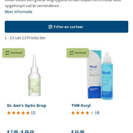
opgehoopt vuil te verminderen.
Meer informatie
Filter en sorteer
1
-
13
van
13
Producten
Herhaal
Herhaal
Dr. Ann's Optic Drop
TVM Ocryl
(
2
)
(
4
)
€ 7,05
-
€ 20,30
€ 13,90