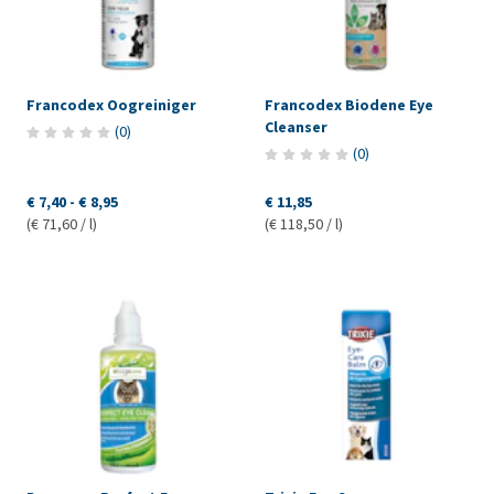
Francodex Oogreiniger
Francodex Biodene Eye
Cleanser
(
0
)
(
0
)
€ 7,40
-
€ 8,95
€ 11,85
(€ 71,60 / l)
(€ 118,50 / l)