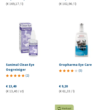
(€ 169,17 / l)
(€ 102,96 / l)
Sanimal Clean Eye
Oropharma Eye Care
Oogreiniger
(
5
)
(
2
)
€ 13,40
€ 9,20
(€ 13,40 / st)
(€ 61,33 / l)
Herhaal