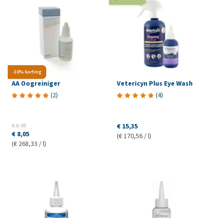
-10% korting
AA Oogreiniger
Vetericyn Plus Eye Wash
(
2
)
(
4
)
€ 8,95
€ 15,35
€ 8,05
(€ 170,56 / l)
(€ 268,33 / l)