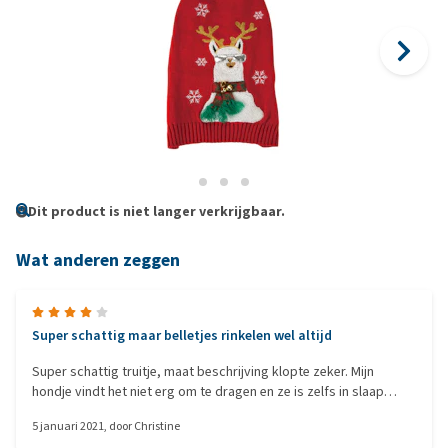
Dit product is niet langer verkrijgbaar.
Wat anderen zeggen
Super schattig maar belletjes rinkelen wel altijd
Super schattig truitje, maat beschrijving klopte zeker. Mijn
hondje vindt het niet erg om te dragen en ze is zelfs in slaap
gevallen toen ze het aan had. Grote hit met kerst. Enkel de
5 januari 2021
, door
Christine
belletjes kunnen irritant zijn want die rinkelen dus altijd als ze