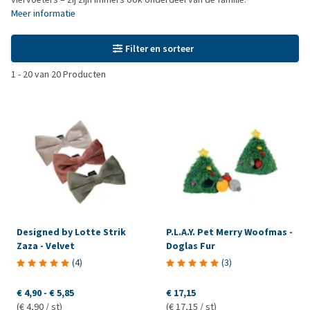
Meer informatie
Filter en sorteer
1
-
20
van
20
Producten
Designed by Lotte Strik
P.L.A.Y. Pet Merry Woofmas -
Zaza - Velvet
Doglas Fur
(
4
)
(
3
)
€ 4,90
-
€ 5,85
€ 17,15
(€ 4,90 / st)
(€ 17,15 / st)