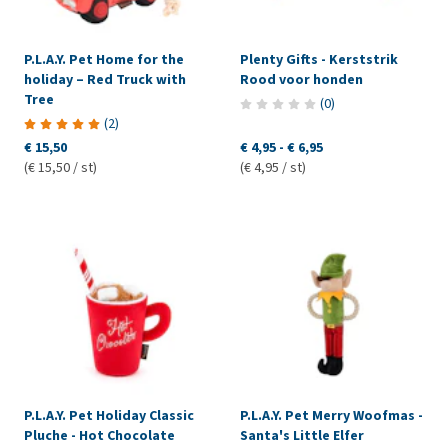
P.L.A.Y. Pet Home for the
Plenty Gifts - Kerststrik
holiday – Red Truck with
Rood voor honden
Tree
(
0
)
(
2
)
€ 15,50
€ 4,95
-
€ 6,95
(€ 15,50 / st)
(€ 4,95 / st)
P.L.A.Y. Pet Holiday Classic
P.L.A.Y. Pet Merry Woofmas -
Pluche - Hot Chocolate
Santa's Little Elfer