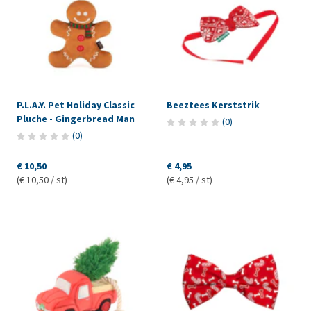
P.L.A.Y. Pet Holiday Classic
Beeztees Kerststrik
Pluche - Gingerbread Man
(
0
)
(
0
)
€ 10,50
€ 4,95
(€ 10,50 / st)
(€ 4,95 / st)