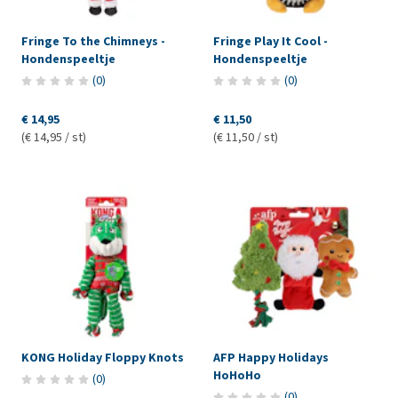
Fringe To the Chimneys -
Fringe Play It Cool -
Hondenspeeltje
Hondenspeeltje
(
0
)
(
0
)
€ 14,95
€ 11,50
(€ 14,95 / st)
(€ 11,50 / st)
KONG Holiday Floppy Knots
AFP Happy Holidays
HoHoHo
(
0
)
(
0
)