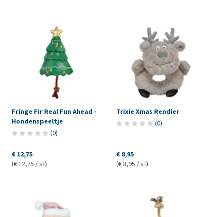
Fringe Fir Real Fun Ahead -
Trixie Xmas Rendier
Hondenspeeltje
(
0
)
(
0
)
€ 12,75
€ 8,95
(€ 12,75 / st)
(€ 8,95 / st)