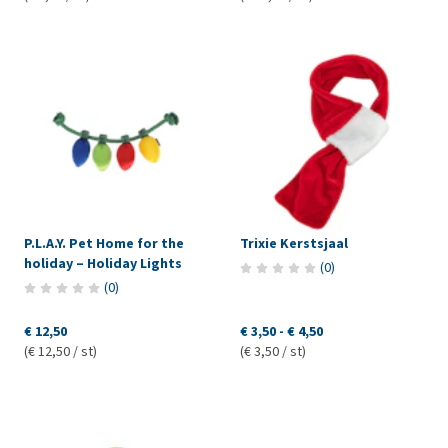
P.L.A.Y. Pet Home for the
Trixie Kerstsjaal
holiday – Holiday Lights
(
0
)
(
0
)
€ 12,50
€ 3,50
-
€ 4,50
(€ 12,50 / st)
(€ 3,50 / st)