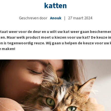
Voer- en drinkbakken
Medische benodigdheden
Ni
er
katten
Bekijk alles
Bench
Ou
nvoer
Op reis en onderweg
Ov
Geschreven door
Anouk
|
27 maart 2024
r
Puppy benodigdheden
Sp
staat weer voor de deur en u wilt uw kat weer gaan bescherme
Bekijk alles
Vr
ken. Maar welk product moet u kiezen voor uw kat? De keuze in
Be
n is tegenwoordig reuze. Wij gaan u helpen de keuze voor uw 
e maken!