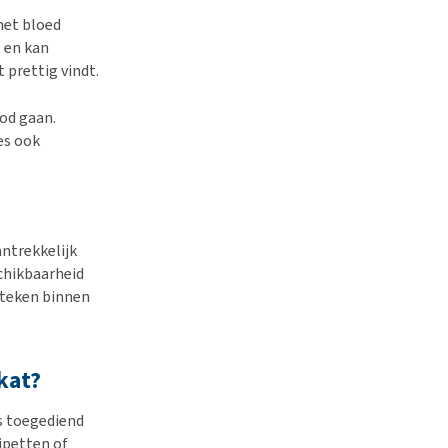
het bloed
 en kan
 prettig vindt.
ood gaan.
es ook
ntrekkelijk
chikbaarheid
 teken binnen
kat?
ts toegediend
pipetten of