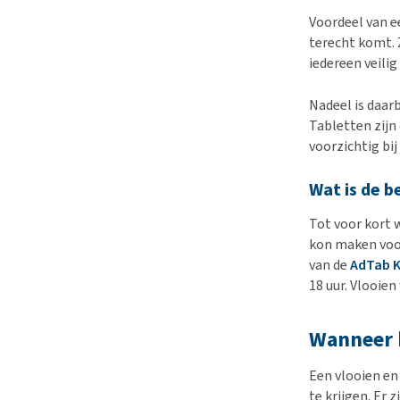
Voordeel van e
terecht komt. 
iedereen veilig
Nadeel is daar
Tabletten zijn
voorzichtig bi
Wat is de b
Tot voor kort 
kon maken voor
van de
AdTab K
18 uur. Vlooie
Wanneer k
Een vlooien en
te krijgen. Er 