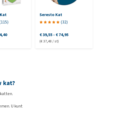
Kat
Seresto Kat
Frontlin
(
115
)
(
32
)
4,40
€ 39,55
-
€ 74,95
€ 18,60
-
(€ 37,48 / st)
w kat?
 katten.
nemen. U kunt