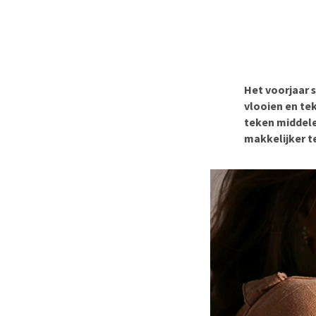
Hypoallergeen vo
Biologisch honde
Vegan hondenvoe
Snacks
Het voorjaar 
Bekijk alles
vlooien en te
teken middele
makkelijker t