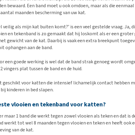
en bewaard. Een band moet u ook omdoen, maar als die eenmaal z
 aantal maanden bescherming van uw kat.
 veilig als mijn kat buiten komt?’ is een veel gestelde vraag. Ja, die
ien en tekenband is zo gemaakt dat hij loskomt als er een groter
et gewicht van de kat. Daarbij is vaak een extra breekpunt toege
oit ophangen aan de band.
or een goede werking is wel dat de band strak genoeg wordt omg
 vingers plat tussen de band en de huid.
et geschikt voor katten die intensief lichamelijk contact hebben
 bij kinderen in bed slapen.
este vlooien en tekenband voor katten?
 er maar 1 band die werkt tegen zowel vlooien als teken en dat is 
nd werkt tot wel 8 maanden tegen vlooien en teken en heeft ook 
eving van de kat.