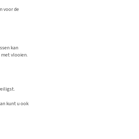
n voor de
assen kan
 met vlooien.
eiligst.
dan kunt u ook