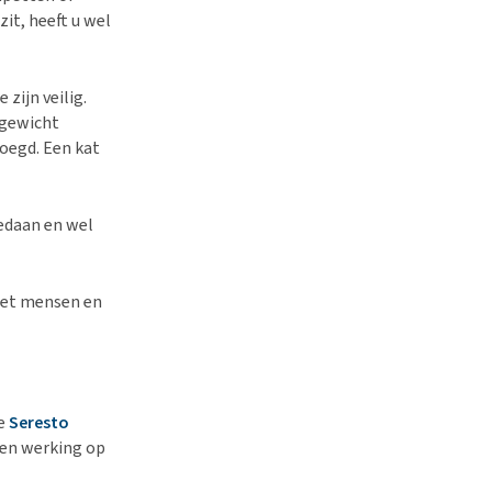
it, heeft u wel
 zijn veilig.
 gewicht
voegd. Een kat
edaan en wel
 met mensen en
de
Seresto
een werking op