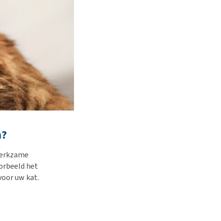
n?
werkzame
oorbeeld het
oor uw kat.