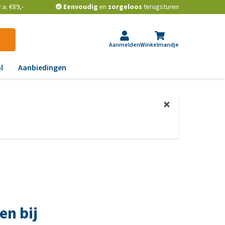
a. €89,-
Eenvoudig
en
zorgeloos
terugsturen
Aanmelden
Winkelmandje
l
Aanbiedingen
ndoeningen
gst, gedrag en stress
aas, nier, lever en hart
wrichten, beweging en
D
id, jeuk en vacht
chtwegen en keel
en bij
ag, darmen en diarree