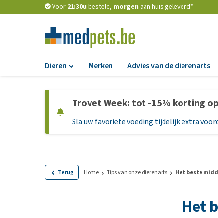
Voor
21:30u
besteld,
morgen
aan huis geleverd*
Dieren
Merken
Advies van de dierenarts
Voer
Trovet Week: tot -15% korting o
Hondenbrokken
Sla uw favoriete voeding tijdelijk extra voord
Natvoer
Dieetvoer
Standaardvoer
Graanvrij honden
Terug
Home
Tips van onze dierenarts
Het beste midde
Puppyvoer en sna
Het b
Glutenvrij honden