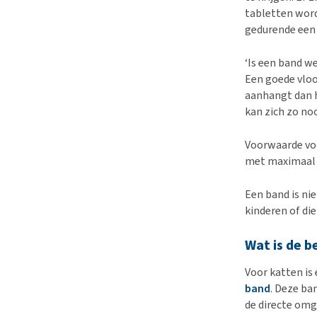
tabletten word
gedurende een
‘Is een band wel
Een goede vloo
aanhangt dan h
kan zich zo no
Voorwaarde vo
met maximaal 2
Een band is ni
kinderen of die
Wat is de b
Voor katten is
band
. Deze ba
de directe omg