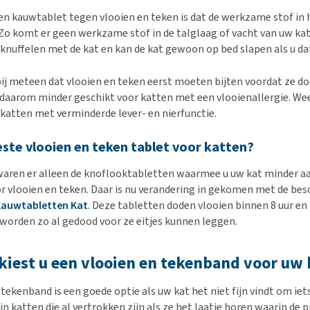
en kauwtablet tegen vlooien en teken is dat de werkzame stof in 
Zo komt er geen werkzame stof in de talglaag of vacht van uw kat
 knuffelen met de kat en kan de kat gewoon op bed slapen als u dat
bij meteen dat vlooien en teken eerst moeten bijten voordat ze d
 daarom minder geschikt voor katten met een vlooienallergie. We
j katten met verminderde lever- en nierfunctie.
este vlooien en teken tablet voor katten?
waren er alleen de knoflooktabletten waarmee u uw kat minder aa
 vlooien en teken. Daar is nu verandering in gekomen met de bes
auwtabletten Kat
. Deze tabletten doden vlooien binnen 8 uur en
n worden zo al gedood voor ze eitjes kunnen leggen.
iest u een vlooien en tekenband voor uw 
 tekenband is een goede optie als uw kat het niet fijn vindt om ie
zijn katten die al vertrokken zijn als ze het laatje horen waarin de 