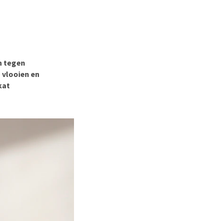
erproblemen
derdom en dementie
ergewicht en conditie
ieren, pezen en botten
n tegen
uchtbaarheid
 vlooien en
kijk alles
kat