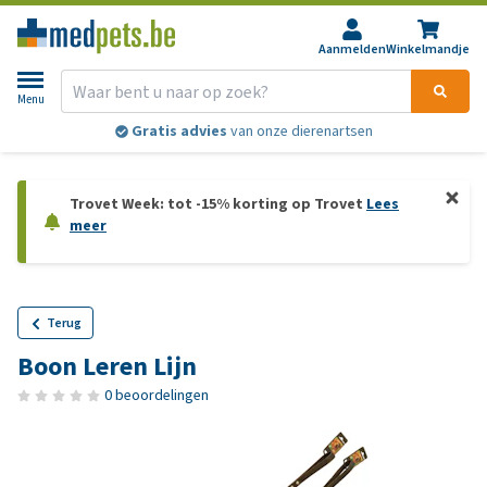
Aanmelden
Winkelmandje
Menu
Gratis advies
van onze dierenartsen
Trovet Week: tot -15% korting op Trovet
Lees
meer
Terug
Boon Leren Lijn
0 beoordelingen