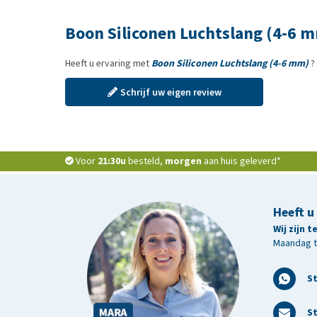
Boon Siliconen Luchtslang (4-6 
Heeft u ervaring met
Boon Siliconen Luchtslang (4-6 mm)
?
Schrijf uw eigen review
Voor
21:30u
besteld,
morgen
aan huis geleverd*
Heeft u
Wij zijn 
Maandag t/
S
St