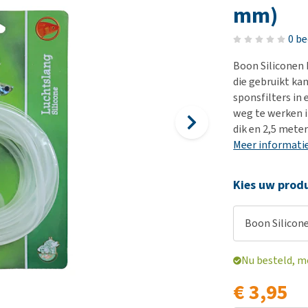
Voer- en drinkbakken
Medische benodigdheden
Ni
er
mm)
Bekijk alles
Bench
Ou
nvoer
0 b
Op reis en onderweg
Ov
r
Boon Siliconen 
Puppy benodigdheden
Sp
die gebruikt k
Bekijk alles
Vr
sponsfilters in 
weg te werken i
Be
dik en 2,5 meter
Meer informati
Kies uw produ
Boon Silicon
Nu besteld, m
€ 3,95