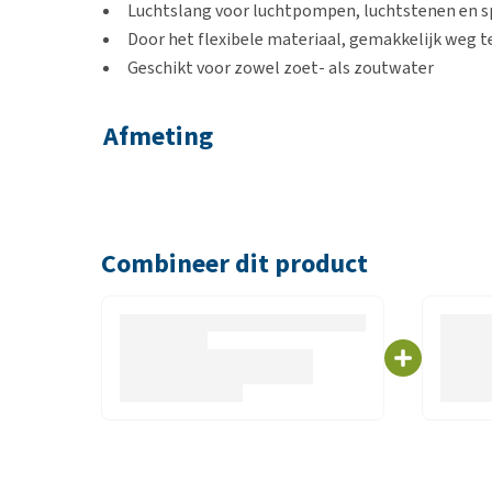
Luchtslang voor luchtpompen, luchtstenen en sp
Door het flexibele materiaal, gemakkelijk weg t
Geschikt voor zowel zoet- als zoutwater
Afmeting
De luchtslang heeft een dikte van 4-6 mm en is 2,5 
Kleur
Combineer dit product
Transparant
Materiaal
Siliconen