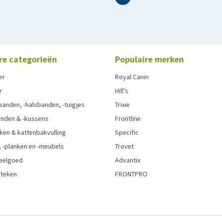
re categorieën
Populaire merken
er
Royal Canin
r
Hill's
anden, -halsbanden, -tuigjes
Trixie
nden & -kussens
Frontline
ken & kattenbakvulling
Specific
 -planken en -meubels
Trovet
eelgoed
Advantix
 teken
FRONTPRO