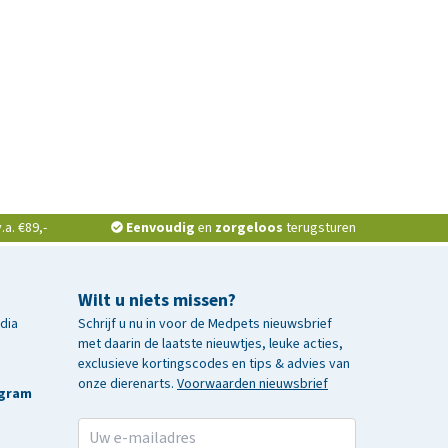
a. €89,-
Eenvoudig
en
zorgeloos
terugsturen
Wilt u niets missen?
edia
Schrijf u nu in voor de Medpets nieuwsbrief
met daarin de laatste nieuwtjes, leuke acties,
exclusieve kortingscodes en tips & advies van
onze dierenarts.
Voorwaarden nieuwsbrief
agram