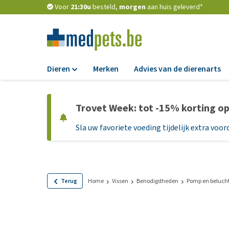
Voor
21:30u
besteld,
morgen
aan huis geleverd*
Dieren
Merken
Advies van de dierenarts
Voer
Trovet Week: tot -15% korting o
Hondenbrokken
Sla uw favoriete voeding tijdelijk extra voord
Natvoer
Dieetvoer
Standaardvoer
Graanvrij honden
Terug
Home
Vissen
Benodigdheden
Pomp en beluch
Puppyvoer en sna
Glutenvrij honden