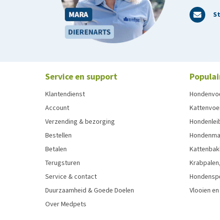
St
Service en support
Populai
Klantendienst
Hondenvo
Account
Kattenvoe
Verzending & bezorging
Hondenleib
Bestellen
Hondenma
Betalen
Kattenbak
Terugsturen
Krabpalen,
Service & contact
Hondensp
Duurzaamheid & Goede Doelen
Vlooien en
Over Medpets