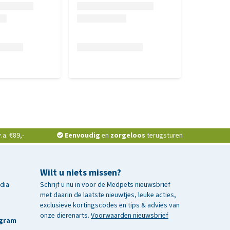
a. €89,-
Eenvoudig
en
zorgeloos
terugsturen
Wilt u niets missen?
edia
Schrijf u nu in voor de Medpets nieuwsbrief
met daarin de laatste nieuwtjes, leuke acties,
exclusieve kortingscodes en tips & advies van
onze dierenarts.
Voorwaarden nieuwsbrief
agram