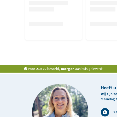
Voor
21:30u
besteld,
morgen
aan huis geleverd*
Heeft u
Wij zijn 
Maandag t/
S