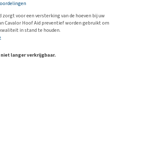
erproblemen
eoordelingen
derdom en dementie
d zorgt voor een versterking van de hoeven bij uw
ergewicht en conditie
an Cavalor Hoof Aid preventief worden gebruikt om
waliteit in stand te houden.
ieren, pezen en botten
e
uchtbaarheid
kijk alles
 niet langer verkrijgbaar.