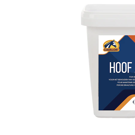
Hypoallergeen vo
Biologisch honde
Vegan hondenvoe
Snacks
Bekijk alles