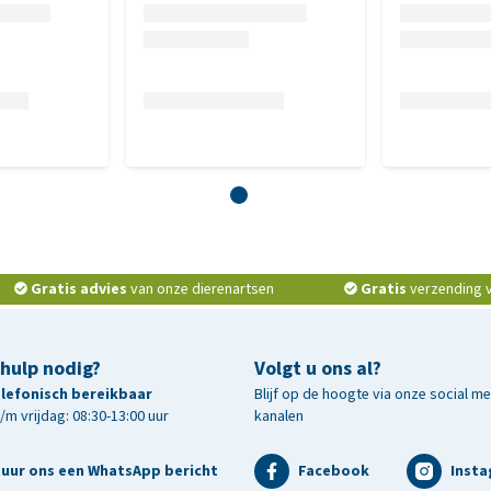
Gratis advies
van onze dierenartsen
Gratis
verzending v.
 hulp nodig?
Volgt u ons al?
telefonisch bereikbaar
Blijf op de hoogte via onze social m
m vrijdag: 08:30-13:00 uur
kanalen
tuur ons een WhatsApp bericht
Facebook
Inst