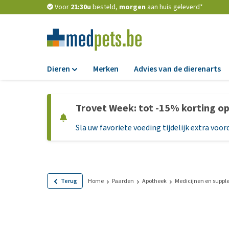
Voor
21:30u
besteld,
morgen
aan huis geleverd*
Dieren
Merken
Advies van de dierenarts
Voer
Trovet Week: tot -15% korting o
Hondenbrokken
Sla uw favoriete voeding tijdelijk extra voord
Natvoer
Dieetvoer
Standaardvoer
Graanvrij honden
Terug
Home
Paarden
Apotheek
Medicijnen en supp
Puppyvoer en sna
Glutenvrij honden