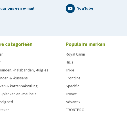
uur ons een e-mail
YouTube
re categorieën
Populaire merken
er
Royal Canin
r
Hill's
anden, -halsbanden, -tuigjes
Trixie
nden & -kussens
Frontline
ken & kattenbakvulling
Specific
 -planken en -meubels
Trovet
eelgoed
Advantix
 teken
FRONTPRO