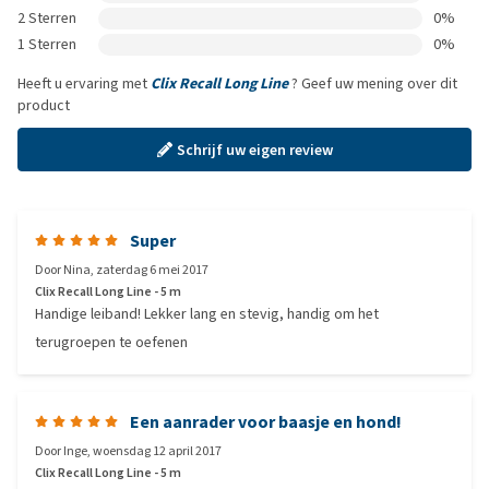
2 Sterren
0%
1 Sterren
0%
Heeft u ervaring met
Clix Recall Long Line
? Geef uw mening over dit
product
Schrijf uw eigen review
Super
Door
Nina
,
zaterdag 6 mei 2017
Clix Recall Long Line - 5 m
Handige leiband! Lekker lang en stevig, handig om het
terugroepen te oefenen
Een aanrader voor baasje en hond!
Door
Inge
,
woensdag 12 april 2017
Clix Recall Long Line - 5 m