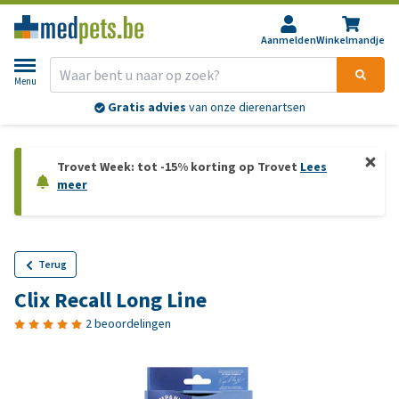
Aanmelden
Winkelmandje
Menu
Gratis advies
van onze dierenartsen
Trovet Week: tot -15% korting op Trovet
Lees
meer
Terug
Clix Recall Long Line
2 beoordelingen