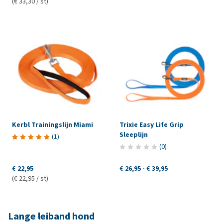
(€ 33,30 / st)
Kerbl Trainingslijn Miami
Trixie Easy Life Grip
Sleeplijn
(
1
)
(
0
)
€ 22,95
€ 26,95
-
€ 39,95
(€ 22,95 / st)
Lange leiband hond