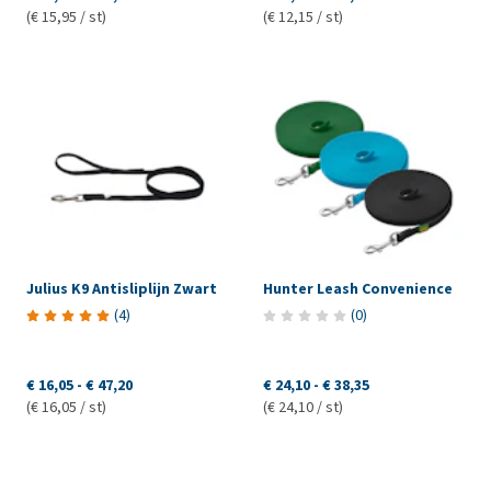
(€ 15,95 / st)
(€ 12,15 / st)
Julius K9 Antisliplijn Zwart
Hunter Leash Convenience
(
4
)
(
0
)
€ 16,05
-
€ 47,20
€ 24,10
-
€ 38,35
(€ 16,05 / st)
(€ 24,10 / st)