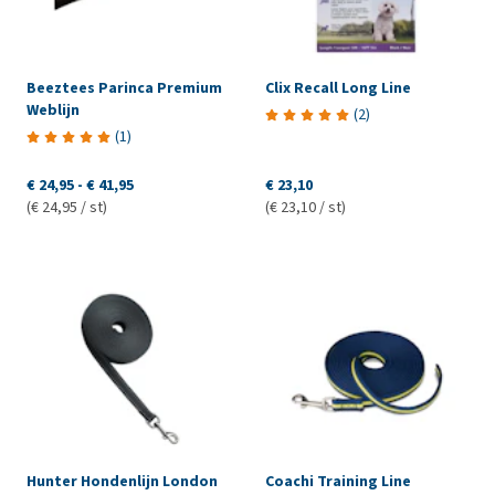
Beeztees Parinca Premium
Clix Recall Long Line
Weblijn
(
2
)
(
1
)
€ 24,95
-
€ 41,95
€ 23,10
(€ 24,95 / st)
(€ 23,10 / st)
Hunter Hondenlijn London
Coachi Training Line