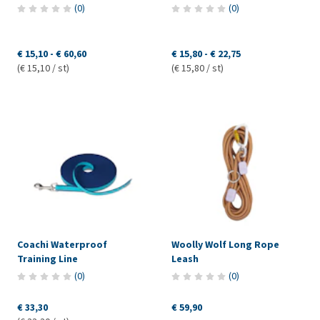
(
0
)
(
0
)
€ 15,10
-
€ 60,60
€ 15,80
-
€ 22,75
(€ 15,10 / st)
(€ 15,80 / st)
Coachi Waterproof
Woolly Wolf Long Rope
Training Line
Leash
(
0
)
(
0
)
€ 33,30
€ 59,90