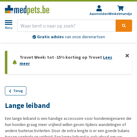
Aanmelden
Winkelmandje
Menu
Gratis advies
van onze dierenartsen
Trovet Week: tot -15% korting op Trovet
Lees
meer
Terug
Lange leiband
Een lange leiband is een handige accessoire voor hondeneigenaren die
hun honden graag meer vrijheid willen geven tijdens wandelingen of
andere buitenactiviteiten. Door de extra lengte is er een goede balans
tussen controle en vrijheid. Een lange leiband is ook ideaal om uw