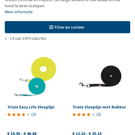
hond te leren loslopen.
Meer informatie
Filter en sorteer
1
-
14
van
14
Producten
Trixie Easy Life Sleeplijn
Trixie Sleeplijn met Rubber
(
3
)
(
2
)
€ 15,95
-
€ 46,80
€ 12,15
-
€ 25,15