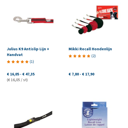
Julius K9 Antislip Lijn +
Mikki Recall Hondenlijn
Handvat
(
2
)
(
1
)
€ 16,05
-
€ 47,35
€ 7,80
-
€ 17,90
(€ 16,05 / st)