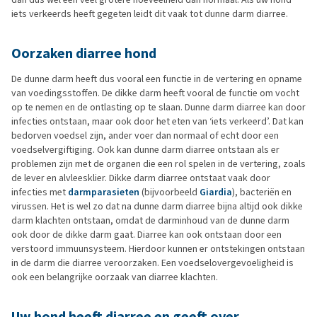
iets verkeerds heeft gegeten leidt dit vaak tot dunne darm diarree.
Oorzaken diarree hond
De dunne darm heeft dus vooral een functie in de vertering en opname
van voedingsstoffen. De dikke darm heeft vooral de functie om vocht
op te nemen en de ontlasting op te slaan. Dunne darm diarree kan door
infecties ontstaan, maar ook door het eten van ‘iets verkeerd’. Dat kan
bedorven voedsel zijn, ander voer dan normaal of echt door een
voedselvergiftiging. Ook kan dunne darm diarree ontstaan als er
problemen zijn met de organen die een rol spelen in de vertering, zoals
de lever en alvleesklier. Dikke darm diarree ontstaat vaak door
infecties met
darmparasieten
(bijvoorbeeld
Giardia
), bacteriën en
virussen. Het is wel zo dat na dunne darm diarree bijna altijd ook dikke
darm klachten ontstaan, omdat de darminhoud van de dunne darm
ook door de dikke darm gaat. Diarree kan ook ontstaan door een
verstoord immuunsysteem. Hierdoor kunnen er ontstekingen ontstaan
in de darm die diarree veroorzaken. Een voedselovergevoeligheid is
ook een belangrijke oorzaak van diarree klachten.
Uw hond heeft diarree en geeft over