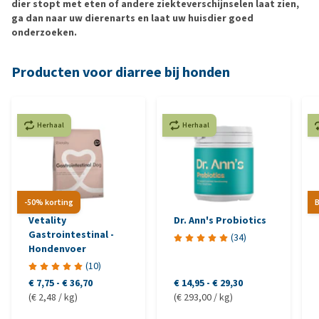
dier stopt met eten of andere ziekteverschijnselen laat zien,
ga dan naar uw dierenarts en laat uw huisdier goed
onderzoeken.
Producten voor diarree bij honden
Herhaal
Herhaal
-50% korting
B
Vetality
Dr. Ann's Probiotics
Gastrointestinal -
(
34
)
Hondenvoer
(
10
)
€ 7,75
-
€ 36,70
€ 14,95
-
€ 29,30
(€ 2,48 / kg)
(€ 293,00 / kg)