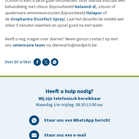
schoon is kunt u deze gaan ontsmetten. Voor Giardia volstaat een
behandeling met chloor (bijvoorbeeld
Halamid-d
), stoom of
quaternaire ammoniumzouten (bijvoorbeeld
Halapur
of
de
Oropharma Disinfect Spray
). Laat het desinfectie middel wel
zeker 5 minuten inwerken en spoel goed na met water.
Heeft u nog vragen over diarree? Neem gerust contact op met
ons
veterinaire team
via dierenarts@medpets.be.
Deel dit artikel
Heeft u hulp nodig?
Wij zijn telefonisch bereikbaar
Maandag t/m vrijdag: 08:30-13:00 uur
Stuur ons een WhatsApp bericht
Stuur ons een e-mail