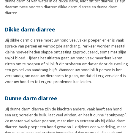
dunne darm of van water in de dikke darm, leidt dit tot diarree. Er zijn
daarom twee soorten diarree: dikke darm diarree en dunne darm
diarree.
Dikke darm diarree
Bij dikke darm diarree moet uw hond veel vaker poepen en er is vaak
sprake van persen en verhoogde aandrang. Per keer worden meestal
kleine hoeveelheden slappe ontlasting geproduceerd, soms met slijm
en/of bloed. Tijdens het uitlaten gaat uw hond vaak meerdere keren
zitten om te poepen of hij blijft dit proberen omdat er door de zwelling
een gevoel van aandrang blijft. Wanneer uw hond blijft persen is het
verstandig om naar uw dierenarts te gaan, omdat dit erg vervelend is
voor uw hond en tot ergere problemen kan leiden.
Dunne darm diarree
Bij dunne darm diarree zijn de klachten anders. Vaak heeft een hond
een erg borrelende buik, laat veel winden, en heeft dunne “spuitpoep”.
Ze moeten wel vaker poepen, maar niet zo extreem als bij dikke darm
diarree. Vaak poept een hond gewoon 1 x tijdens een wandeling, maar
dan dus wel een veel grotere hoeveelheid dan normaal. Als uw hond