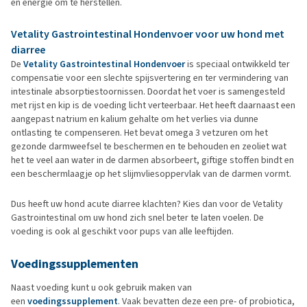
en energie om te herstellen.
Vetality Gastrointestinal Hondenvoer voor uw hond met
diarree
De
Vetality Gastrointestinal Hondenvoer
is speciaal ontwikkeld ter
compensatie voor een slechte spijsvertering en ter vermindering van
intestinale absorptiestoornissen. Doordat het voer is samengesteld
met rijst en kip is de voeding licht verteerbaar. Het heeft daarnaast een
aangepast natrium en kalium gehalte om het verlies via dunne
ontlasting te compenseren. Het bevat omega 3 vetzuren om het
gezonde darmweefsel te beschermen en te behouden en zeoliet wat
het te veel aan water in de darmen absorbeert, giftige stoffen bindt en
een beschermlaagje op het slijmvliesoppervlak van de darmen vormt.
Dus heeft uw hond acute diarree klachten? Kies dan voor de Vetality
Gastrointestinal om uw hond zich snel beter te laten voelen. De
voeding is ook al geschikt voor pups van alle leeftijden.
Voedingssupplementen
Naast voeding kunt u ook gebruik maken van
een
voedingssupplement
. Vaak bevatten deze een pre- of probiotica,