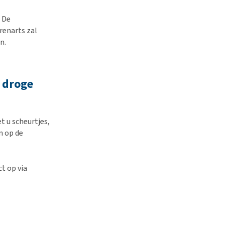
 De
renarts zal
n.
 droge
t u scheurtjes,
n op de
t op via