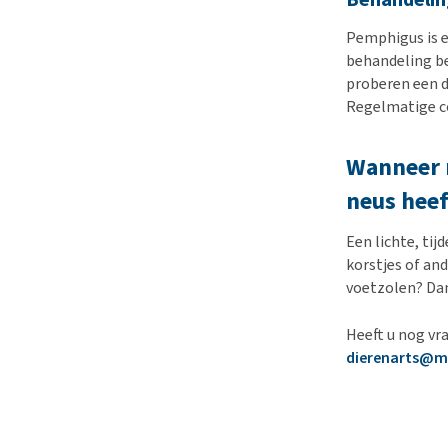
Pemphigus is e
behandeling be
proberen een d
Regelmatige co
Wanneer m
neus heef
Een lichte, tij
korstjes of an
voetzolen? Dan
Heeft u nog vr
dierenarts@m