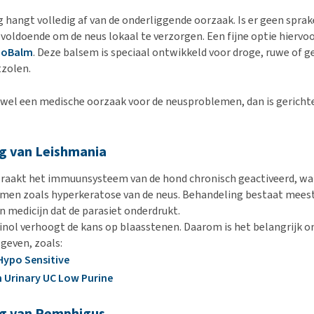
 hangt volledig af van de onderliggende oorzaak. Is er geen sprak
 voldoende om de neus lokaal te verzorgen. Een fijne optie hiervoo
ioBalm
. Deze balsem is speciaal ontwikkeld voor droge, ruwe of 
tzolen.
wel een medische oorzaak voor de neusproblemen, dan is gericht
g van Leishmania
 raakt het immuunsysteem van de hond chronisch geactiveerd, wa
men zoals hyperkeratose van de neus. Behandeling bestaat meest
n medicijn dat de parasiet onderdrukt.
rinol verhoogt de kans op blaasstenen. Daarom is het belangrijk o
 geven, zoals:
ypo Sensitive
n Urinary UC Low Purine
g van Pemphigus