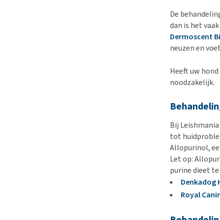
De behandeling
dan is het vaak
Dermoscent B
neuzen en voe
Heeft uw hond 
noodzakelijk.
Behandelin
Bij Leishmania
tot huidproble
Allopurinol, ee
Let op: Allopu
purine dieet te
Denkadog H
Royal Cani
Behandelin