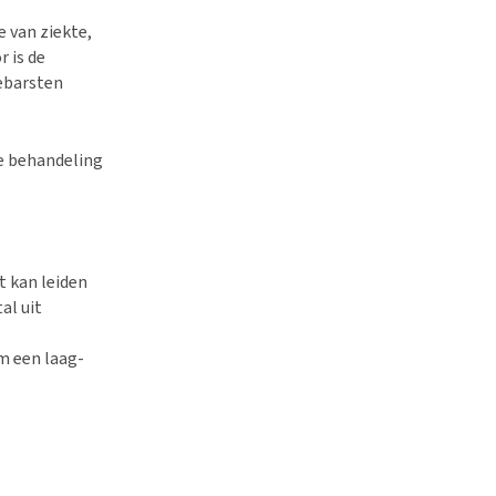
e van ziekte,
r is de
gebarsten
e behandeling
t kan leiden
al uit
m een laag-