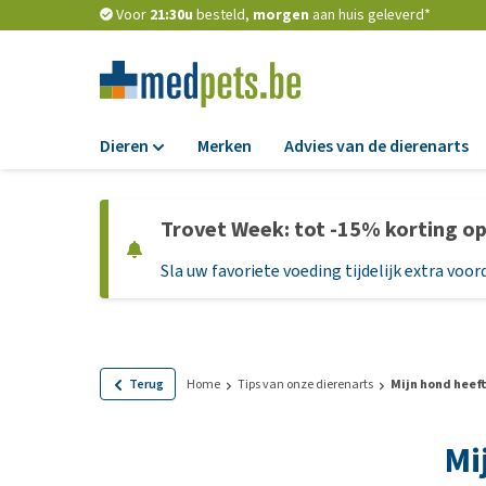
Voor
21:30u
besteld,
morgen
aan huis geleverd*
Dieren
Merken
Advies van de dierenarts
Voer
Trovet Week: tot -15% korting o
Hondenbrokken
Sla uw favoriete voeding tijdelijk extra voord
Natvoer
Dieetvoer
Standaardvoer
Graanvrij honden
Terug
Home
Tips van onze dierenarts
Mijn hond heeft
Puppyvoer en sna
Mi
Glutenvrij honden