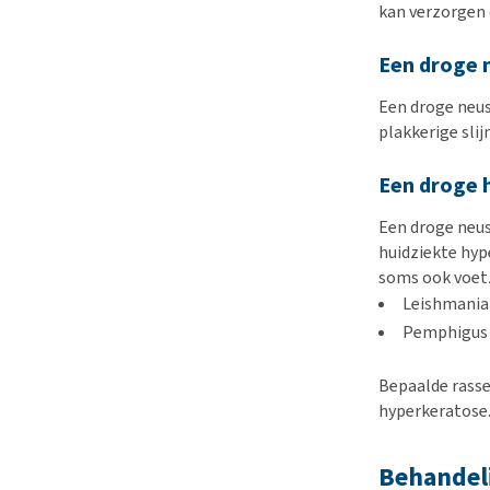
kan verzorgen d
Een droge 
Een droge neus
plakkerige sli
Een droge 
Een droge neu
huidziekte hyp
soms ook voetz
Leishmania 
Pemphigus 
Bepaalde rasse
hyperkeratose
Behandeli