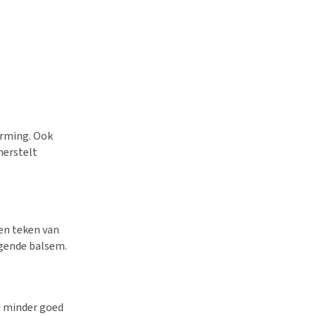
warming. Ook
 herstelt
en teken van
rgende balsem.
h minder goed