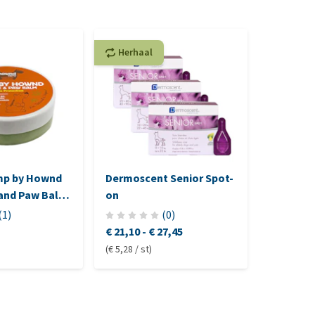
Herhaal
Herhaa
p by Hownd
Dermoscent Senior Spot-
Royal Ca
 and Paw Balm
on
Low Pur
rotection
(
1
)
(
0
)
€ 21,10
-
€ 27,45
€ 25,65
-
(€ 5,28 / st)
(€ 8,16 / kg