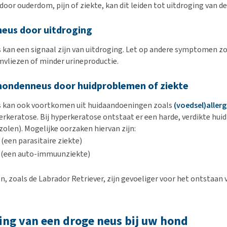
oor ouderdom, pijn of ziekte, kan dit leiden tot uitdroging van de
neus door uitdroging
 kan een signaal zijn van uitdroging. Let op andere symptomen z
jmvliezen of minder urineproductie.
hondenneus door huidproblemen of ziekte
s kan ook voortkomen uit huidaandoeningen zoals
(voedsel)aller
erkeratose. Bij hyperkeratose ontstaat er een harde, verdikte huid
olen). Mogelijke oorzaken hiervan zijn:
(een parasitaire ziekte)
(een auto-immuunziekte)
n, zoals de Labrador Retriever, zijn gevoeliger voor het ontstaan 
.
ng van een droge neus bij uw hond