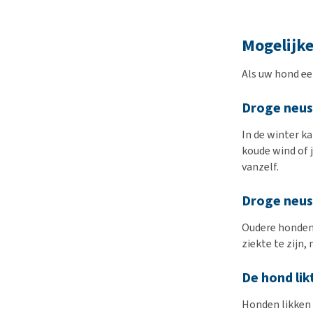
Mogelijk
Als uw hond ee
Droge neus
In de winter ka
koude wind of j
vanzelf.
Droge neu
Oudere honden 
ziekte te zijn
De hond likt
Honden likken 