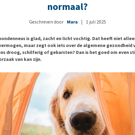
Voer- en drinkbakken
Medische benodigdheden
Ni
er
normaal?
Bekijk alles
Bench
Ou
nvoer
Op reis en onderweg
Ov
Geschreven door
Mara
|
1 juli 2025
r
Puppy benodigdheden
Sp
ndenneus is glad, zacht en licht vochtig. Dat heeft niet allee
Bekijk alles
Vr
vermogen, maar zegt ook iets over de algemene gezondheid 
Be
ens droog, schilferig of gebarsten? Dan is het goed om even stil
rzaak van kan zijn.