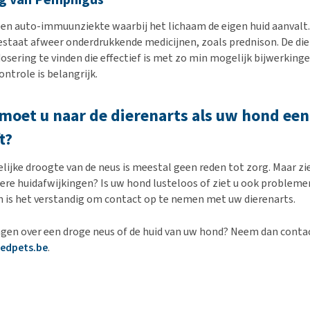
en auto-immuunziekte waarbij het lichaam de eigen huid aanvalt.
staat afweer onderdrukkende medicijnen, zoals prednison. De die
osering te vinden die effectief is met zo min mogelijk bijwerkinge
ntrole is belangrijk.
oet u naar de dierenarts als uw hond een
t?
delijke droogte van de neus is meestal geen reden tot zorg. Maar zie
dere huidafwijkingen? Is uw hond lusteloos of ziet u ook probleme
 is het verstandig om contact op te nemen met uw dierenarts.
agen over een droge neus of de huid van uw hond? Neem dan contac
edpets.be
.