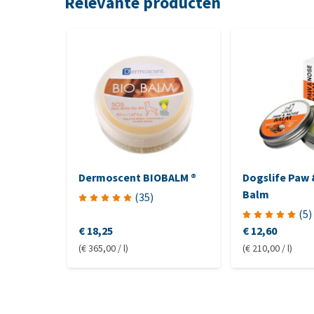
Relevante producten
Dermoscent BIOBALM ®
Dogslife Paw
Balm
(
35
)
(
5
)
€ 18,25
€ 12,60
(€ 365,00 / l)
(€ 210,00 / l)