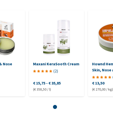
 & Nose
Maxani KeraSooth Cream
Hownd Hem
Skin, Nose
(
2
)
with Sun P
€ 15,75
-
€ 35,85
€ 13,50
(€ 358,50 / l)
(€ 270,00 / kg)