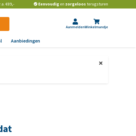
a. €89,-
Eenvoudig
en
zorgeloos
terugsturen
Aanmelden
Winkelmandje
l
Aanbiedingen
ndoeningen
gst, gedrag en stress
aas, nier, lever en hart
wrichten, beweging en
D
id, jeuk en vacht
chtwegen en keel
dat
ag, darmen en diarree