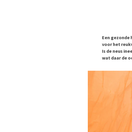
Hypoallergeen vo
Biologisch honde
Vegan hondenvoe
Snacks
Een gezonde ho
Bekijk alles
voor het reuk
Is de neus ine
wat daar de oo