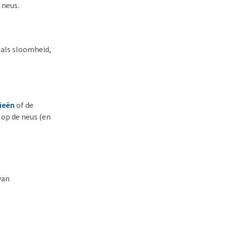
 neus.
oals sloomheid,
gieën
of de
 op de neus (en
van