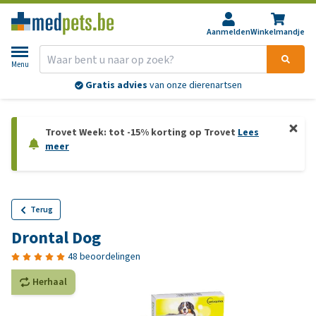
Aanmelden
Winkelmandje
Menu
Gratis advies
van onze dierenartsen
Trovet Week: tot -15% korting op Trovet
Lees
meer
Terug
Drontal Dog
48 beoordelingen
Herhaal